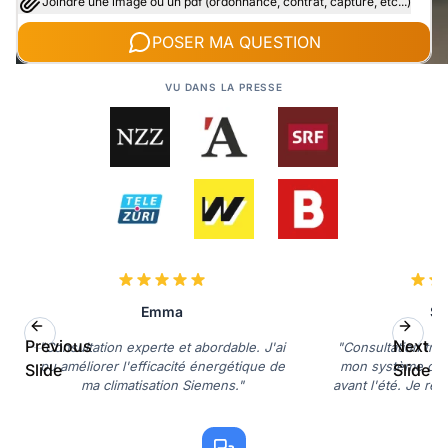
Joindre une image ou un pdf (ordonnance, contrat, capture, etc...)
POSER MA QUESTION
VU DANS LA PRESSE
Emma
So
Previous
Next
"Consultation experte et abordable. J'ai
"Consultation très
pu améliorer l'efficacité énergétique de
mon système de cl
Slide
Slide
ma climatisation Siemens."
avant l'été. Je r