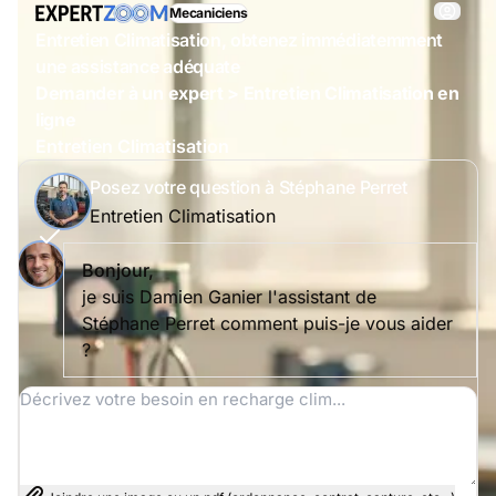
Mecaniciens
Entretien Climatisation, obtenez immédiatemment
une assistance adéquate
Demander à un expert > Entretien Climatisation en
ligne
Entretien Climatisation
Posez votre question à Stéphane Perret
Entretien Climatisation
Bonjour,
je suis Damien Ganier l'assistant de
Stéphane Perret comment puis-je vous aider
?