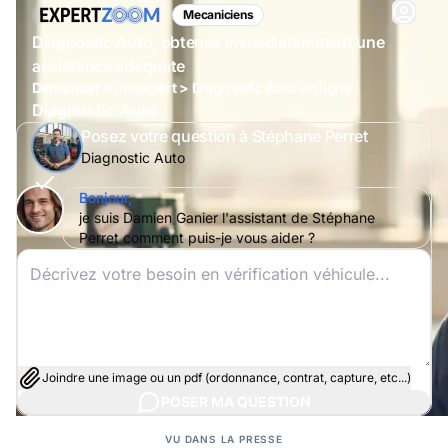
Mecaniciens
Diagnostic Auto, obtenez immédiatemment une
assistance adéquate
Demander à un expert > Diagnostic Auto en ligne
Diagnostic Auto
Posez votre question à Stéphane Perret
Diagnostic Auto
Bonjour,
je suis Damien Ganier l'assistant de Stéphane
Perret comment puis-je vous aider ?
Joindre une image ou un pdf (ordonnance, contrat, capture, etc...)
POSER MA QUESTION
VU DANS LA PRESSE