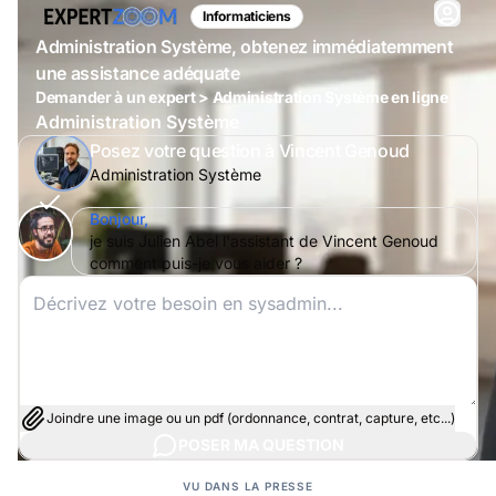
Informaticiens
Administration Système, obtenez immédiatemment
une assistance adéquate
Demander à un expert > Administration Système en ligne
Administration Système
Posez votre question à Vincent Genoud
Administration Système
Bonjour,
je suis Julien Abel l'assistant de Vincent Genoud
comment puis-je vous aider ?
Joindre une image ou un pdf (ordonnance, contrat, capture, etc...)
POSER MA QUESTION
VU DANS LA PRESSE