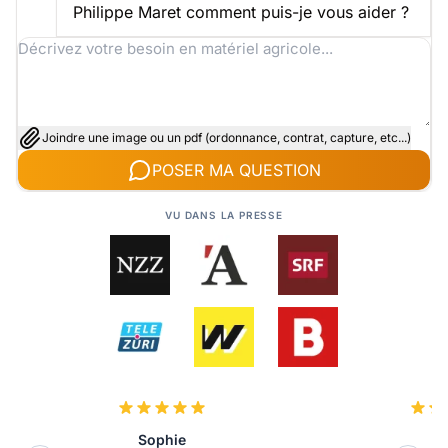
Philippe Maret comment puis-je vous aider ?
Joindre une image ou un pdf (ordonnance, contrat, capture, etc...)
POSER MA QUESTION
VU DANS LA PRESSE
Sophie
L