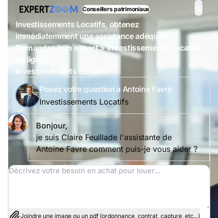
Conseillers patrimoniaux
Investissements Locatifs, obtenez
immédiatemment une assistance adéquate
Demander à un expert > Investissements Locatifs
en ligne
Investissements Locatifs
Posez votre question à Antoine Favre
Investissements Locatifs
Bonjour,
je suis Claire Feuillade l'assistante de
Antoine Favre comment puis-je vous aider ?
Joindre une image ou un pdf (ordonnance, contrat, capture, etc...)