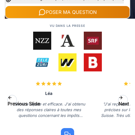
POSER MA QUESTION
VU DANS LA PRESSE
Léa
C
Previous Slide
Next Sl
"Service rapide et efficace. J'ai obtenu
"J'ai reçu des in
des réponses claires à toutes mes
précises sur les
questions concernant les impôts
Suisse. Très utile
fonciers."
débu