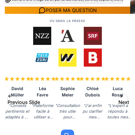
POSER MA QUESTION
VU DANS LA PRESSE
David
Léa
Sophie
Chloé
Luca
Müller
Favre
Meier
Dubois
Rossi
Previous Slide
Next Sl
"Conseils
"Plateforme
"Consultation
"J'ai enfin
"L'expert a
pertinents et
facile à
très utile
pu clarifier
répondu à
adaptés à ma
utiliser et
pour
mes
toutes mes
situation.
expert très
comprendre
obligations
questions
Très satisfait
compétent.
les nouvelles
légales. Un
concernant la
de la
J'ai gagné
normes. Je
grand
réglementation.