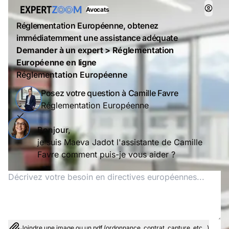
Avocats
Réglementation Européenne, obtenez
immédiatemment une assistance adéquate
Demander à un expert > Réglementation
Européenne en ligne
Réglementation Européenne
Posez votre question à Camille Favre
Réglementation Européenne
Bonjour,
je suis Maeva Jadot l'assistante de Camille
Favre comment puis-je vous aider ?
Joindre une image ou un pdf (ordonnance, contrat, capture, etc...)