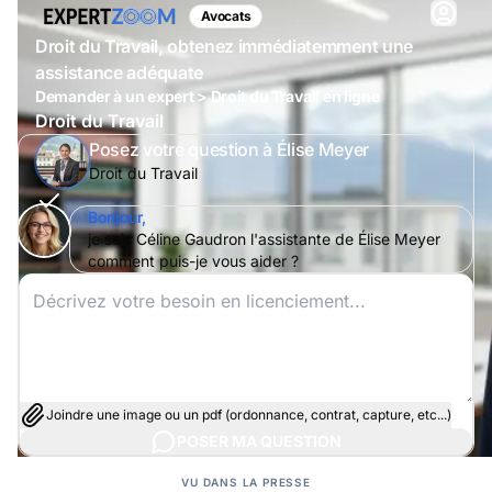
Avocats
Droit du Travail, obtenez immédiatemment une
assistance adéquate
Demander à un expert > Droit du Travail en ligne
Droit du Travail
Posez votre question à Élise Meyer
Droit du Travail
Bonjour,
je suis Céline Gaudron l'assistante de Élise Meyer
comment puis-je vous aider ?
Joindre une image ou un pdf (ordonnance, contrat, capture, etc...)
POSER MA QUESTION
VU DANS LA PRESSE