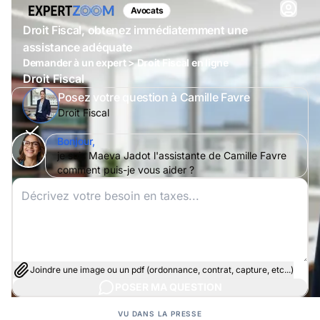
Avocats
Droit Fiscal, obtenez immédiatemment une
assistance adéquate
Demander à un expert > Droit Fiscal en ligne
Droit Fiscal
Posez votre question à Camille Favre
Droit Fiscal
Bonjour,
je suis Maeva Jadot l'assistante de Camille Favre
comment puis-je vous aider ?
Joindre une image ou un pdf (ordonnance, contrat, capture, etc...)
POSER MA QUESTION
VU DANS LA PRESSE