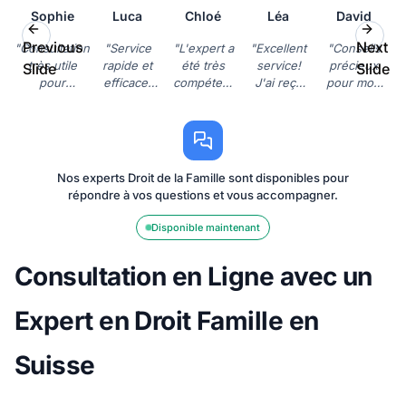
Sophie
Luca
Chloé
Léa
David
Previous
Next
"Consultation
"Service
"L'expert a
"Excellent
"Conseils
très utile
rapide et
été très
service!
précieux
Slide
Slide
pour
efficace.
compétent
J'ai reçu
pour mon
comprendre
J'ai obtenu
et à
une aide
divorce.
mes droits.
des
l'écoute. J'ai
juridique
L'entretien
Je
réponses
pu régler
de qualité
en ligne
recommande
claires à
mon
pour la
était très
vivement ce
mes
problème de
révision de
pratique et
Nos experts Droit de la Famille sont disponibles pour
service en
questions
succession
ma
abordable."
répondre à vos questions et vous accompagner.
ligne."
concernant
rapidement."
convention
la garde
de
Disponible maintenant
des
divorce."
enfants."
Consultation en Ligne avec un
Expert en Droit Famille en
Suisse