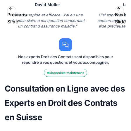
David Müller
Léa
Previous
Next
"Service rapide et efficace. J'ai eu une
"J'ai apprécié la c
réponse claire à ma question concernant
concernant mon con
Slide
Slide
un contrat d'assurance maladie."
aide précieuse p
dr
Nos experts Droit des Contrats sont disponibles pour
répondre à vos questions et vous accompagner.
Disponible maintenant
Consultation en Ligne avec des
Experts en Droit des Contrats
en Suisse