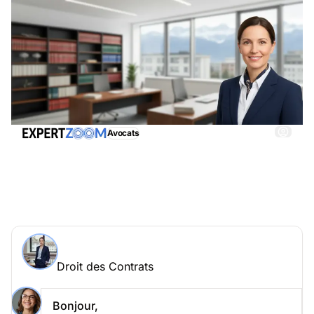
Avocats
Droit des Contrats, obtenez immédiatemment une
assistance adéquate
Demander à un expert > Droit des Contrats en
ligne
Droit des Contrats
Posez votre question à Camille Favre
Droit des Contrats
Bonjour,