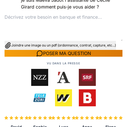
je suis Maeva Jadot l'assistante de Cécile
Girard comment puis-je vous aider ?
Joindre une image ou un pdf (ordonnance, contrat, capture, etc...)
POSER MA QUESTION
VU DANS LA PRESSE
David
Sophie
Luca
Anna
Elena