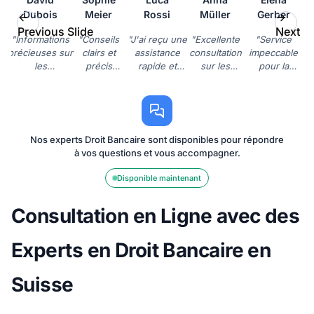
Dubois
Meier
Rossi
Müller
Gerber
Previous Slide
Next Sl
"Informations
"Conseils
"J'ai reçu une
"Excellente
"Service
précieuses sur
clairs et
assistance
consultation
impeccable
les
précis
rapide et
sur les
pour la
réglementations
concernant
efficace pour
placements
gestion de
bancaires
mon
un litige avec
financiers.
mon compte
suisses. Un
hypothèque.
ma banque.
J'ai enfin
bancaire.
gain de temps
Très utile
Service très
compris les
Réponses
considérable."
pour
professionnel."
options
rapides et
Nos experts Droit Bancaire sont disponibles pour répondre
prendre une
disponibles.
pertinentes."
à vos questions et vous accompagner.
décision
Merci!"
éclairée. Je
Disponible maintenant
recommande
vivement!"
Consultation en Ligne avec des
Experts en Droit Bancaire en
Suisse