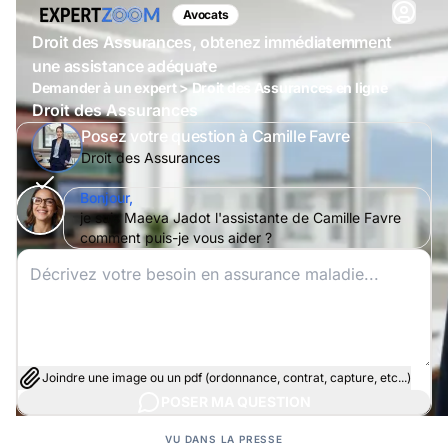
Avocats
Droit des Assurances, obtenez immédiatemment
une assistance adéquate
Demander à un expert > Droit des Assurances en ligne
Droit des Assurances
Posez votre question à Camille Favre
Droit des Assurances
Bonjour,
je suis Maeva Jadot l'assistante de Camille Favre
comment puis-je vous aider ?
Joindre une image ou un pdf (ordonnance, contrat, capture, etc...)
POSER MA QUESTION
VU DANS LA PRESSE