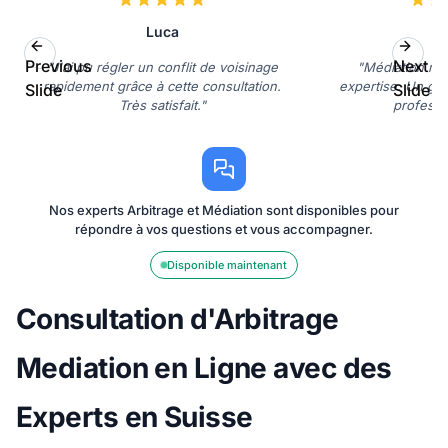
Luca
C
Previous
Next
"J'ai pu régler un conflit de voisinage
"Médiation réu
rapidement grâce à cette consultation.
expertise. Un gra
Slide
Slide
Très satisfait."
professi
Nos experts Arbitrage et Médiation sont disponibles pour
répondre à vos questions et vous accompagner.
Disponible maintenant
Consultation d'Arbitrage
Mediation en Ligne avec des
Experts en Suisse