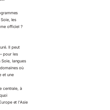
programmes
 Soie, les
me officiel ?
uré. Il peut
— pour les
 Soie, langues
e domaines où
e et une
e centrale, à
quoi
Europe et l'Asie