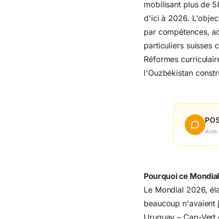
mobilisant plus de
5
d'ici à 2026
. L'obje
par compétences, ad
particuliers suisses 
Réformes curriculai
l'Ouzbékistan constr
POS
Aide
Pourquoi ce Mondia
Le Mondial 2026, éla
beaucoup n'avaient j
Uruguay – Cap-Vert