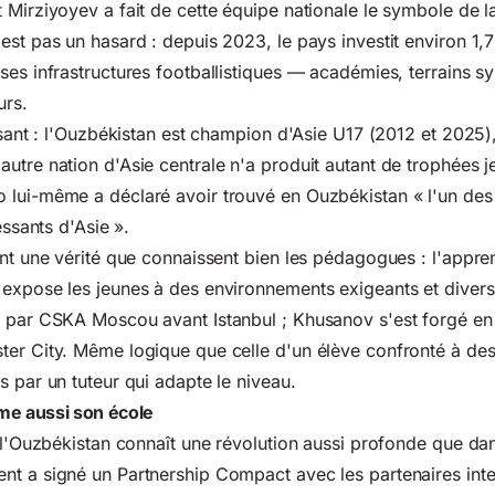
 Mirziyoyev a fait de cette équipe nationale le symbole de l
est pas un hasard : depuis 2023, le pays investit environ 1,7 
ses infrastructures footballistiques — académies, terrains sy
urs.
issant : l'Ouzbékistan est champion d'Asie U17 (2012 et 2025
utre nation d'Asie centrale n'a produit autant de trophées j
lui-même a déclaré avoir trouvé en Ouzbékistan « l'un des 
essants d'Asie ».
ent une vérité que connaissent bien les pédagogues : l'appre
expose les jeunes à des environnements exigeants et diversi
é par CSKA Moscou avant Istanbul ; Khusanov s'est forgé en
ter City. Même logique que celle d'un élève confronté à des
s par un tuteur qui adapte le niveau.
me aussi son école
, l'Ouzbékistan connaît une révolution aussi profonde que dan
nt a signé un Partnership Compact avec les partenaires inte