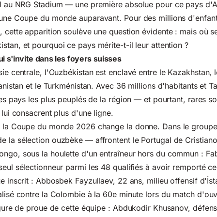
al au NRG Stadium — une première absolue pour ce pays d'As
 une Coupe du monde auparavant. Pour des millions d'enfant
, cette apparition soulève une question évidente : mais où s
stan, et pourquoi ce pays mérite-t-il leur attention ?
 s'invite dans les foyers suisses
ie centrale, l'Ouzbékistan est enclavé entre le Kazakhstan, l
ghanistan et le Turkménistan. Avec 36 millions d'habitants et
des pays les plus peuplés de la région — et pourtant, rares s
 lui consacrent plus d'une ligne.
ur la Coupe du monde 2026 change la donne. Dans le groupe
 la sélection ouzbèke — affrontent le Portugal de Cristiano
ongo, sous la houlette d'un entraîneur hors du commun : Fa
eul sélectionneur parmi les 48 qualifiés à avoir remporté ce t
e inscrit : Abbosbek Fayzullaev, 22 ans, milieu offensif d'İs
alisé contre la Colombie à la 60e minute lors du match d'ouv
figure de proue de cette équipe : Abdukodir Khusanov, défen