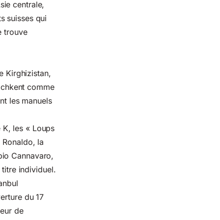
ie centrale,
s suisses qui
e trouve
e Kirghizistan,
 Tachkent comme
ont les manuels
 K, les « Loups
 Ronaldo, la
bio Cannavaro,
itre individuel.
tanbul
erture du 17
seur de