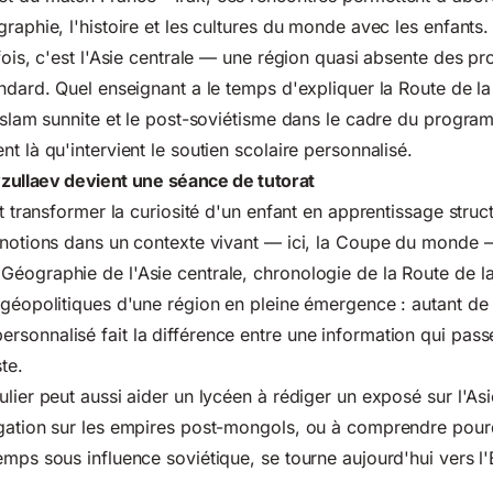
raphie, l'histoire et les cultures du monde avec les enfants.
 fois, c'est l'Asie centrale — une région quasi absente des 
andard. Quel enseignant a le temps d'expliquer la Route de la
'islam sunnite et le post-soviétisme dans le cadre du program
t là qu'intervient le soutien scolaire personnalisé.
zullaev devient une séance de tutorat
it transformer la curiosité d'un enfant en apprentissage struct
 notions dans un contexte vivant — ici, la Coupe du monde 
éographie de l'Asie centrale, chronologie de la Route de la
 géopolitiques d'une région en pleine émergence : autant d
sonnalisé fait la différence entre une information qui pass
te.
lier peut aussi aider un lycéen à rédiger un exposé sur l'Asi
ogation sur les empires post-mongols, ou à comprendre pour
emps sous influence soviétique, se tourne aujourd'hui vers l'