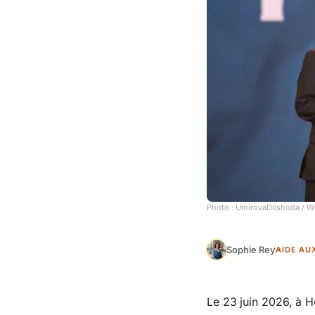
Photo :
UmirovaDilshoda
/ W
Sophie Rey
AIDE AU
Le 23 juin 2026, à H