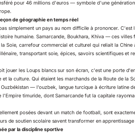
nsféré pour 46 millions d'euros — symbole d'une génération
urope.
 leçon de géographie en temps réel
pas simplement un pays au nom difficile à prononcer. C'est l
'histoire humaine. Samarcande, Boukhara, Khiva — ces villes f
a Soie, carrefour commercial et culturel qui reliait la Chine
lénaire, transportant soie, épices, savoirs scientifiques et re
it jouer les Loups blancs sur son écran, c'est une porte d'en
e et la culture. Qui étaient les marchands de la Route de la S
 Ouzbékistan — l'ouzbek, langue turcique à écriture latine d
de l'Empire timuride, dont Samarcande fut la capitale rayonn
ellement posées devant un match de football, sont exacteme
teurs de soutien scolaire savent transformer en apprentissage
e par la discipline sportive