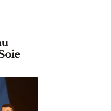
au
Soie