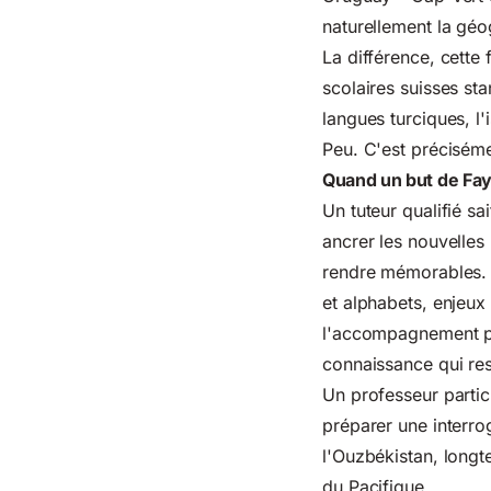
naturellement la géog
La différence, cette
scolaires suisses st
langues turciques, l
Peu. C'est précisémen
Quand un but de Fay
Un tuteur qualifié sa
ancrer les nouvelles
rendre mémorables. G
et alphabets, enjeux
l'accompagnement per
connaissance qui res
Un professeur particu
préparer une interr
l'Ouzbékistan, longt
du Pacifique.