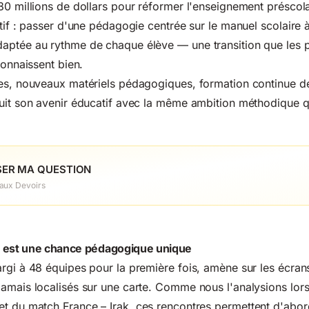
80 millions de dollars pour réformer l'enseignement préscola
ctif : passer d'une pédagogie centrée sur le manuel scolaire
aptée au rythme de chaque élève — une transition que les 
connaissent bien.
res, nouveaux matériels pédagogiques, formation continue de
uit son avenir éducatif avec la même ambition méthodique q
ER MA QUESTION
 aux Devoirs
l est une chance pédagogique unique
rgi à 48 équipes pour la première fois, amène sur les écra
amais localisés sur une carte. Comme nous l'analysions lor
et du match
France – Irak
, ces rencontres permettent d'abor