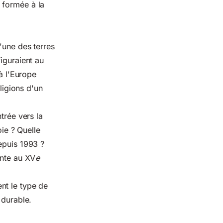
 formée à la
'une des terres
iguraient au
 à l'Europe
ligions d'un
trée vers la
oie ? Quelle
epuis 1993 ?
ante au XV
e
nt le type de
 durable.