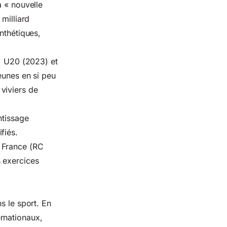
a « nouvelle
milliard
nthétiques,
), U20 (2023) et
eunes en si peu
viviers de
ntissage
fiés.
 France (RC
 exercices
s le sport. En
rnationaux,