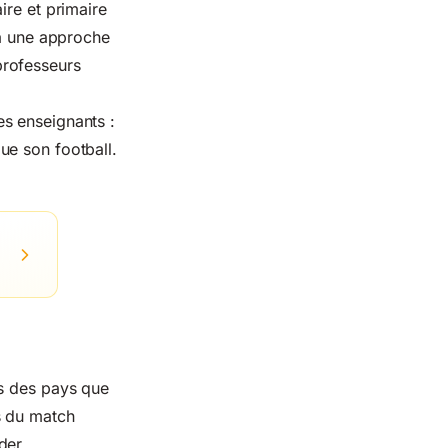
ire et primaire
 à une approche
professeurs
s enseignants :
ue son football.
ns des pays que
s du match
der