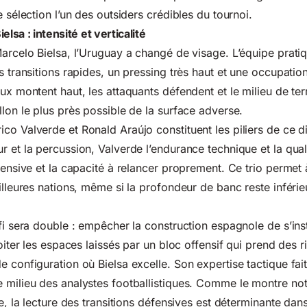
e sélection l’un des outsiders crédibles du tournoi.
elsa : intensité et verticalité
Marcelo Bielsa, l’Uruguay a changé de visage. L’équipe pratiq
es transitions rapides, un pressing très haut et une occupati
ux montent haut, les attaquants défendent et le milieu de ter
llon le plus près possible de la surface adverse.
co Valverde et Ronald Araújo constituent les piliers de ce d
r et la percussion, Valverde l’endurance technique et la qual
éfensive et la capacité à relancer proprement. Ce trio permet
illeures nations, même si la profondeur de banc reste inférie
fi sera double : empêcher la construction espagnole de s’inst
loiter les espaces laissés par un bloc offensif qui prend des r
 configuration où Bielsa excelle. Son expertise tactique fait
 milieu des analystes footballistiques. Comme le montre no
ie, la lecture des transitions défensives est déterminante da