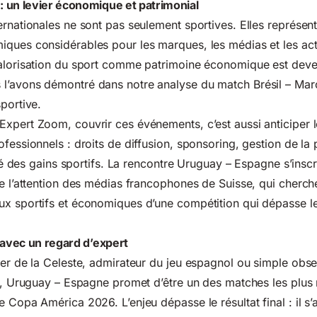
 un levier économique et patrimonial
ernationales ne sont pas seulement sportives. Elles représen
iques considérables pour les marques, les médias et les ac
valorisation du sport comme patrimoine économique est dev
l’avons démontré dans notre analyse du match Brésil – Maro
portive.
xpert Zoom, couvrir ces événements, c’est aussi anticiper l
fessionnels : droits de diffusion, sponsoring, gestion de la 
lité des gains sportifs. La rencontre Uruguay – Espagne s’inscr
re l’attention des médias francophones de Suisse, qui cherch
x sportifs et économiques d’une compétition qui dépasse le
 avec un regard d’expert
ter de la Celeste, admirateur du jeu espagnol ou simple obs
al, Uruguay – Espagne promet d’être un des matches les plus 
 Copa América 2026. L’enjeu dépasse le résultat final : il s’a