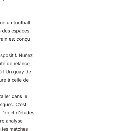
ue un football
on des espaces
rain est conçu
ispositif. Núñez
ité de relance,
 à l’Uruguay de
ure à celle de
aller dans le
isques. C’est
 l’objet d’études
tre analyse
ns les matches