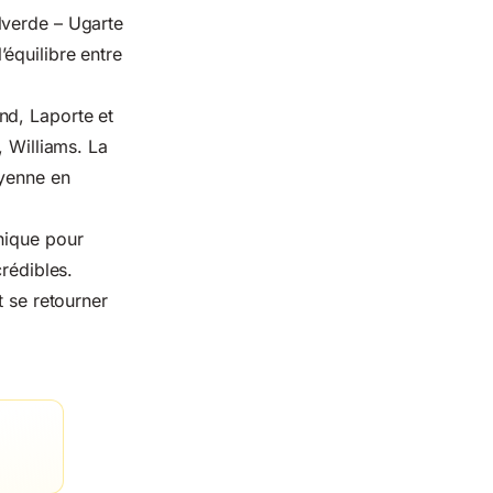
lverde – Ugarte
l’équilibre entre
nd, Laporte et
, Williams. La
ayenne en
nique pour
crédibles.
t se retourner