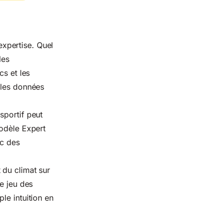
xpertise. Quel
les
cs et les
 les données
sportif peut
modèle Expert
ec des
 du climat sur
e jeu des
le intuition en