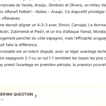
mposée de Varela, Araújo, Giménez et Olivera, un milieu Va
io offensif Pellistri – Núñez – Araujo. Ce dispositif privilégie 
 offensives.
ne devrait aligner un 4-3-3 avec Simón, Carvajal, Le Norma
Rodri, Zubimendi et Pedri, et un trio d’attaque Yamal, Morata
argement pencher du côté espagnol, mais l’efficacité urugu
it faire la différence.
 probable est un match disputé, avec un léger avantage tech
ire espagnole 2-1 ou un nul 1-1 semblent les issues les plus 
uay prend l’avantage en première période, la pression pourrai
SER MA QUESTION
ral