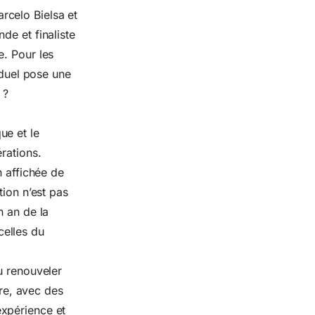
rcelo Bielsa et
de et finaliste
e. Pour les
 duel pose une
 ?
ue et le
rations.
n affichée de
tion n’est pas
un an de
la
celles du
u renouveler
ire, avec des
expérience et