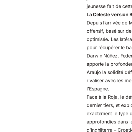
jeunesse fait de cett
La Celeste version Bi
Depuis l’arrivée de 
offensif, basé sur d
optimisée. Les latéra
pour récupérer le ba
Darwin Núñez, Federi
apporte la profondeu
Araújo la solidité d
rivaliser avec les me
l’Espagne.
Face à la Roja, le dé
dernier tiers, et exp
exactement le type de
approfondies dans le
d’Inghilterra – Croat