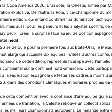
 la Copa América 2026. D’un côté, la Celeste, armée par Ma
ation explosive. De l’autre, la Roja, vice-championne du mon
rnière édition, qui entend confirmer sa domination techniqu
l, mais aussi pour les parieurs et les analystes sportifs, ce
uay peut-il créer la surprise face au jeu de position espagnol
tal inédit
 se déroule pour la première fois aux États-Unis, le Mexiq
at élargi qui accueille dix équipes invitées d’autres confédé
’honneur de cette édition, représente l’Europe avec l’ambitio
 continental sur le continent nord-américain. Cette participa
t à la Fédération espagnole de tester ses cadres à moins d’
026
, dans des conditions climatiques et horaires proches de 
rde cette compétition avec la confiance d’une équipe qui a s
 années de transition, la Celeste retrouve un collectif solida
ns les meilleurs championnats européens. Le mélange entre 