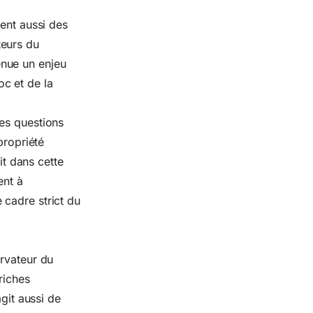
tent aussi des
teurs du
enue un enjeu
c et de la
es questions
propriété
it dans cette
ent à
 cadre strict du
ervateur du
riches
git aussi de