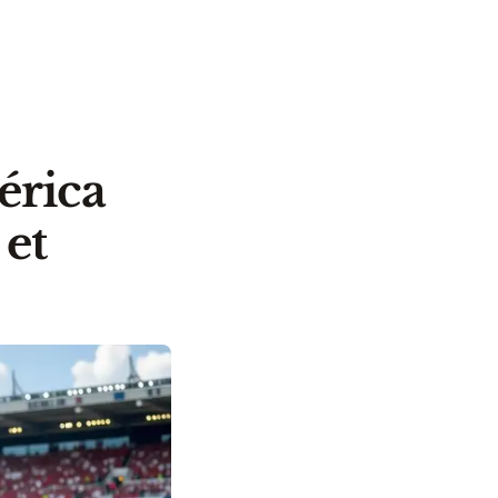
érica
 et