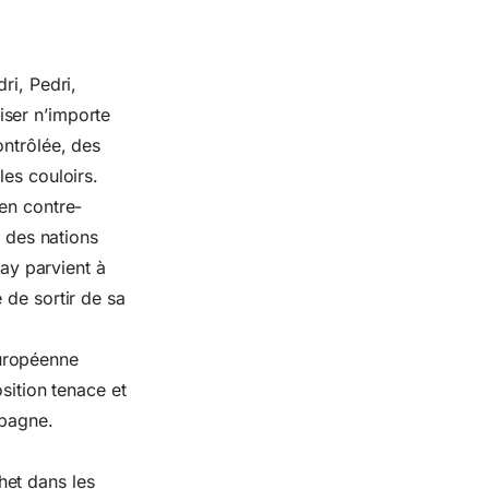
ri, Pedri,
iser n’importe
ontrôlée, des
les couloirs.
 en contre-
e des nations
uay parvient à
 de sortir de sa
européenne
sition tenace et
spagne.
het dans les