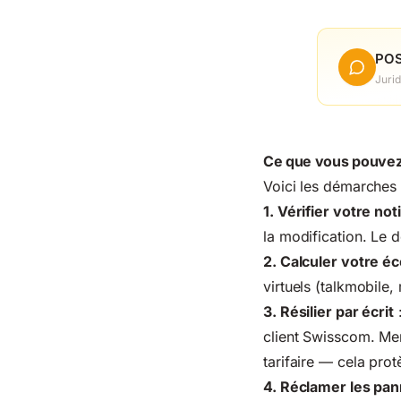
POS
Jurid
Ce que vous pouvez
Voici les démarches 
1. Vérifier votre not
la modification. Le d
2. Calculer votre é
virtuels (talkmobile
3. Résilier par écrit
:
client Swisscom. Men
tarifaire — cela protè
4. Réclamer les pa