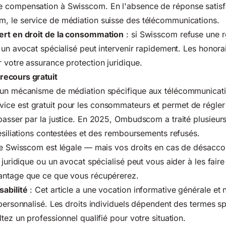
 compensation à Swisscom. En l'absence de réponse satisf
, le service de médiation suisse des télécommunications.
ert en droit de la consommation
: si Swisscom refuse une ré
, un avocat spécialisé peut intervenir rapidement. Les honora
 votre assurance protection juridique.
ecours gratuit
'un mécanisme de médiation spécifique aux télécommunicati
rvice est gratuit pour les consommateurs et permet de régler 
passer par la justice. En 2025, Ombudscom a traité plusieurs
résiliations contestées et des remboursements refusés.
de Swisscom est légale — mais vos droits en cas de désaccor
 juridique ou un avocat spécialisé peut vous aider à les faire
antage que ce que vous récupérerez.
abilité
: Cet article a une vocation informative générale et 
 personnalisé. Les droits individuels dépendent des termes s
tez un professionnel qualifié pour votre situation.