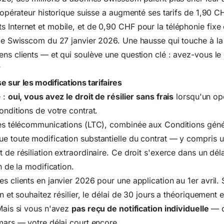
 l'opérateur historique suisse a augmenté ses tarifs de 1,90 
 Internet et mobile, et de 0,90 CHF pour la téléphonie fixe e
 de Swisscom du 27 janvier 2026. Une hausse qui touche à la 
ns clients — et qui soulève une question clé : avez-vous le d
?
se sur les modifications tarifaires
e :
oui, vous avez le droit de résilier sans frais
lorsqu'un op
onditions de votre contrat.
les télécommunications (LTC)
, combinée aux Conditions géné
e toute modification substantielle du contrat — y compris 
 de résiliation extraordinaire. Ce droit s'exerce dans un dél
on de la modification.
es clients en janvier 2026 pour une application au 1er avril.
on et souhaitez résilier, le délai de 30 jours a théoriquement 
 Mais si vous n'avez
pas reçu de notification individuelle
— ou
 mars — votre délai court encore.