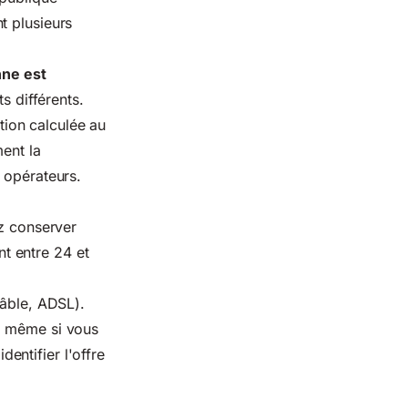
t plusieurs
nne est
s différents.
ion calculée au
ment la
 opérateurs.
ez conserver
t entre 24 et
câble, ADSL).
om même si vous
dentifier l'offre