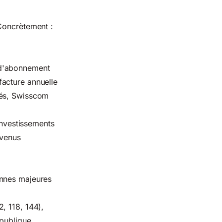
 Concrètement :
 d'abonnement
facture annuelle
nés, Swisscom
investissements
evenus
annes majeures
, 118, 144),
 publique