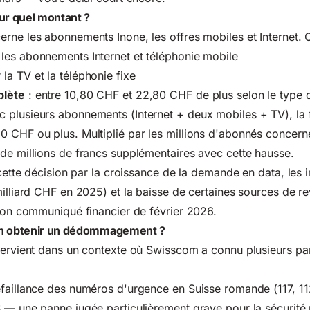
ur quel montant ?
rne les abonnements Inone, les offres mobiles et Internet.
 les abonnements Internet et téléphonie mobile
 la TV et la téléphonie fixe
plète
: entre 10,80 CHF et 22,80 CHF de plus selon le type
 plusieurs abonnements (Internet + deux mobiles + TV), la 
0 CHF ou plus. Multiplié par les millions d'abonnés concer
de millions de francs supplémentaires avec cette hausse.
é cette décision par la croissance de la demande en data, les 
milliard CHF en 2025) et la baisse de certaines sources de r
 son communiqué financier de février 2026.
on obtenir un dédommagement ?
ntervient dans un contexte où Swisscom a connu plusieurs p
faillance des numéros d'urgence en Suisse romande (117, 112
 — une panne jugée particulièrement grave pour la sécurité