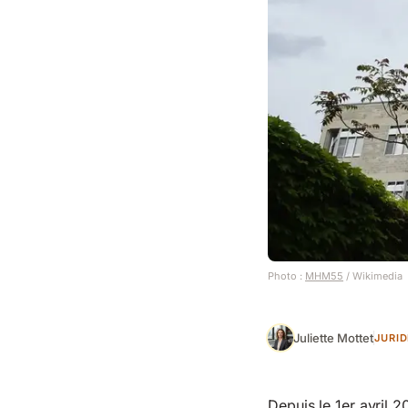
Photo :
MHM55
/ Wikimedia
Juliette Mottet
JURI
Depuis le 1er avril 