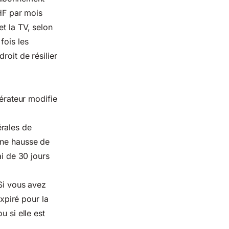
CHF par mois
t la TV, selon
fois les
roit de résilier
érateur modifie
rales de
une hausse de
ai de 30 jours
 Si vous avez
expiré pour la
 si elle est