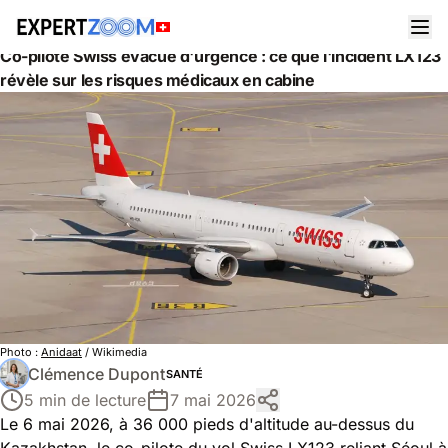
Actualités
Santé
Co-pilote Swiss évacué d'urgence : ce que l'incident LX123
révèle sur les risques médicaux en cabine
Photo :
Anidaat
/ Wikimedia
Clémence Dupont
SANTÉ
5 min de lecture
7 mai 2026
Le 6 mai 2026, à 36 000 pieds d'altitude au-dessus du
Kazakhstan, le co-pilote du vol Swiss LX123 reliant Séoul à