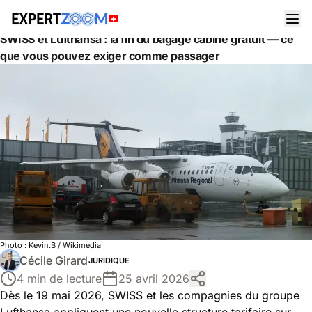
Actualités
Juridique
SWISS et Lufthansa : la fin du bagage cabine gratuit — ce
que vous pouvez exiger comme passager
Photo :
Kevin.B
/ Wikimedia
Cécile Girard
JURIDIQUE
4 min de lecture
25 avril 2026
Dès le 19 mai 2026, SWISS et les compagnies du groupe
Lufthansa appliquent une nouvelle structure tarifaire sur