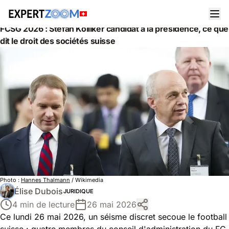
Actualités
Juridique
FCSG 2026 : Stefan Kölliker candidat à la présidence, ce que
dit le droit des sociétés suisse
Photo :
Hannes Thalmann
/ Wikimedia
Élise Dubois
JURIDIQUE
4 min de lecture
26 mai 2026
Ce lundi 26 mai 2026, un séisme discret secoue le football
suisse : quatre membres du conseil d'administration du FC