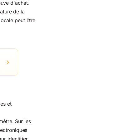
euve d'achat.
nature de la
ocale peut être
es et
mètre. Sur les
lectroniques
ur identifier