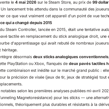
 vente le
4 mai 2026
sur le Steam Store, au prix de
99 dolla
. Un lancement très attendu dans la communauté des
joueur
er ce que vaut vraiment cet appareil d'un point de vue tech
 ce qui a changé depuis 2015
du Steam Controller, lancée en 2015, était une tentative au
 pavé tactile en remplacement du stick analogique droit, un
ourbe d'apprentissage qui avait rebuté de nombreux joueurs
 héritage.
intègre désormais
deux sticks analogiques conventionnels
te PlayStation ou Xbox, flanqués de
deux pavés tactiles 
ette combinaison est inédite sur le marché grand public : ell
pour la précision de visée (jeux de tir, jeux de stratégie) tou
déplacements.
 notables selon les premières analyses publiées mi-avril 202
unneling Magnetoresistance) pour les sticks — une alternat
ionnels, théoriquement plus durables et résistants à la dérive