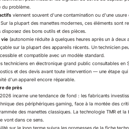
e du problème.
ctifs
viennent souvent d'une contamination ou d'une usure 
 Sur la plupart des manettes modernes, ces éléments sont r
 disposez des bons outils et des pièces.
 vie
(autonomie réduite à quelques heures après un à deux an
çable sur la plupart des appareils récents. Un technicien peut 
accessible et compatible avec un modèle standard.
s techniciens en électronique grand public consultables en
stics et des devis avant toute intervention — une étape qui 
ité d'un appareil encore réparable.
re de près
2026 incarne une tendance de fond : les fabricants investis
echnique des périphériques gaming, face à la montée des crit
rammée des manettes classiques. La technologie TMR et la b
e vont dans ce sens.
abilité sur le long terme suivra les promesses de la fiche tech