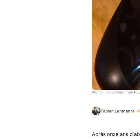
Photo :
Les Orchard from Roya
Fabien Lehmann
ÉL
Après onze ans d'abs