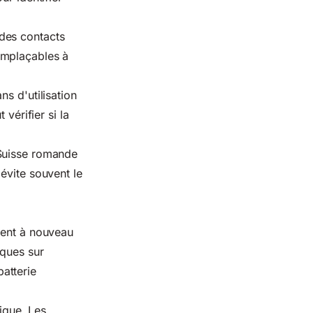
des contacts
emplaçables à
s d'utilisation
vérifier si la
 Suisse romande
évite souvent le
sent à nouveau
iques sur
atterie
nique. Les