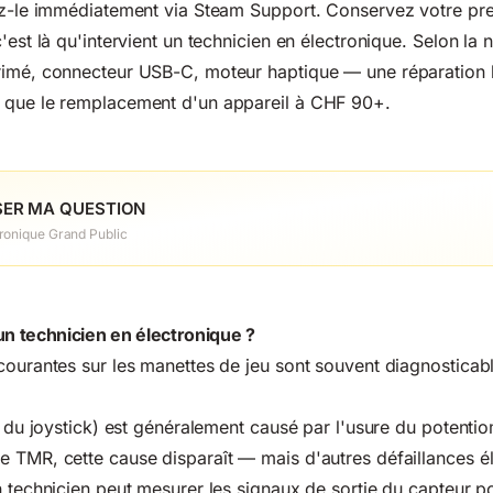
lez-le immédiatement via Steam Support. Conservez votre pr
'est là qu'intervient un technicien en électronique. Selon la 
rimé, connecteur USB-C, moteur haptique — une réparation l
 que le remplacement d'un appareil à CHF 90+.
ER MA QUESTION
ronique Grand Public
un technicien en électronique ?
courantes sur les manettes de jeu sont souvent diagnosticabl
 du joystick) est généralement causé par l'usure du potentio
 TMR, cette cause disparaît — mais d'autres défaillances é
n technicien peut mesurer les signaux de sortie du capteur po