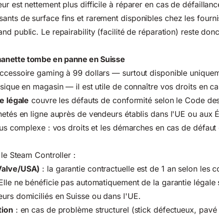
r est nettement plus difficile à réparer en cas de défaillance
nts de surface fins et rarement disponibles chez les fourn
d public. Le repairability (facilité de réparation) reste donc 
 manette tombe en panne en Suisse
ccessoire gaming à 99 dollars — surtout disponible uniquem
ysique en magasin — il est utile de connaître vos droits en 
e légale
couvre les défauts de conformité selon le Code des
hetés en ligne auprès de vendeurs établis dans l'UE ou aux É
plus complexe :
vos droits et les démarches en cas de défaut 
 le Steam Controller :
Valve/USA)
: la garantie contractuelle est de 1 an selon les c
Elle ne bénéficie pas automatiquement de la garantie légale 
urs domiciliés en Suisse ou dans l'UE.
tion
: en cas de problème structurel (stick défectueux, pavé 