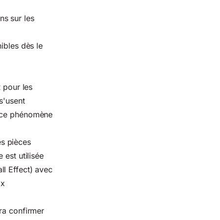
ns sur les
ibles dès le
R pour les
s'usent
 ce phénomène
s pièces
 est utilisée
ll Effect) avec
ix
ra confirmer