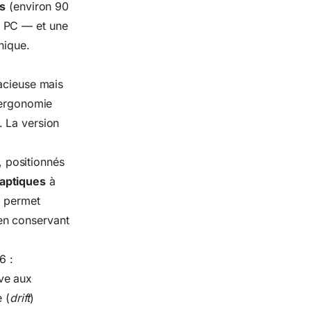
rs
(environ 90
s PC
— et une
nique.
dacieuse mais
e ergonomie
. La version
, positionnés
haptiques
à
e permet
t en conservant
6 :
ive aux
 (
drift
)