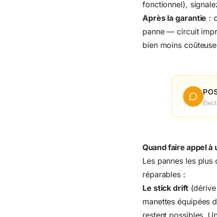
fonctionnel), signa
Après la garantie
: c
panne — circuit imp
bien moins coûteuse
POS
Élect
Quand faire appel à 
Les pannes les plus 
réparables :
Le stick drift
(dérive
manettes équipées de
restent possibles. U