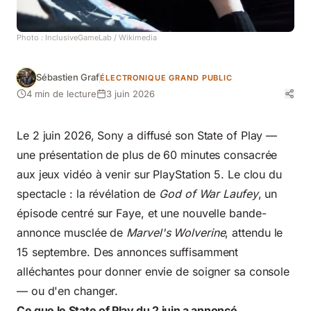
Photo :
InclusiveGameLab
/ Wikimedia
Sébastien Graf
ÉLECTRONIQUE GRAND PUBLIC
4 min de lecture
3 juin 2026
Le 2 juin 2026, Sony a diffusé son State of Play —
une présentation de plus de 60 minutes consacrée
aux jeux vidéo à venir sur PlayStation 5. Le clou du
spectacle : la révélation de
God of War Laufey
, un
épisode centré sur Faye, et une nouvelle bande-
annonce musclée de
Marvel's Wolverine
, attendu le
15 septembre. Des annonces suffisamment
alléchantes pour donner envie de soigner sa console
— ou d'en changer.
Ce que le State of Play du 2 juin a annoncé