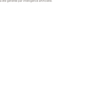
 été générée par intelligence artificielle.