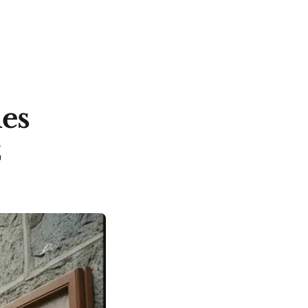
les
z