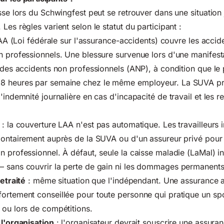
sse lors du Schwingfest peut se retrouver dans une situation 
Les règles varient selon le statut du participant :
AA (Loi fédérale sur l'assurance-accidents) couvre les accid
n professionnels. Une blessure survenue lors d'une manifest
 des accidents non professionnels (ANP), à condition que le p
 8 heures par semaine chez le même employeur. La SUVA p
'indemnité journalière en cas d'incapacité de travail et les re
: la couverture LAA n'est pas automatique. Les travailleurs
lontairement auprès de la SUVA ou d'un assureur privé pour
n professionnel. À défaut, seule la caisse maladie (LaMal) in
— sans couvrir la perte de gain ni les dommages permanents
retraité
: même situation que l'indépendant. Une assurance a
ortement conseillée pour toute personne qui pratique un sp
 ou lors de compétitions.
 l'organisation
: l'organisateur devrait souscrire une assura