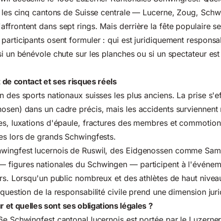
t les cinq cantons de Suisse centrale — Lucerne, Zoug, Schwy
ffrontent dans sept rings. Mais derrière la fête populaire s
participants osent formuler : qui est juridiquement responsa
si un bénévole chute sur les planches ou si un spectateur est
de contact et ses risques réels
n des sports nationaux suisses les plus anciens. La prise s'ef
osen) dans un cadre précis, mais les accidents surviennent 
es, luxations d'épaule, fractures des membres et commotion
es lors de grands Schwingfests.
wingfest lucernois de Ruswil, des Eidgenossen comme Samu
 figures nationales du Schwingen — participent à l'événeme
urs. Lorsqu'un public nombreux et des athlètes de haut nivea
 question de la responsabilité civile prend une dimension jur
r et quelles sont ses obligations légales ?
6e Schwingfest cantonal lucernois est portée par le Luzerne