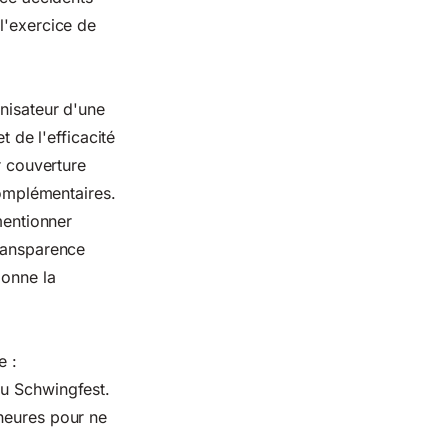
l'exercice de
nisateur d'une
t de l'efficacité
r couverture
complémentaires.
mentionner
transparence
ionne la
e :
du Schwingfest.
 heures pour ne