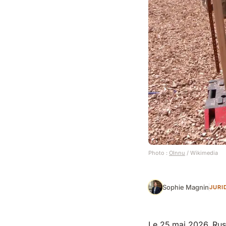
Photo :
Olnnu
/ Wikimedia
Sophie Magnin
JURI
Le 25 mai 2026, Rus