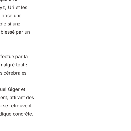
z, Uri et les
e pose une
ble si une
 blessé par un
fectue par la
malgré tout :
s cérébrales
el Giger et
nt, attirant des
u se retrouvent
idique concrète.
r