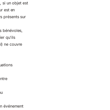
 si un objet est
ur est en
s présents sur
es bénévoles,
er qu'ils
l) ne couvre
uations
entre
nu
 un événement