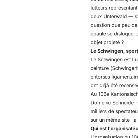
lutteurs représentan
deux Unterwald — s'a
question que peu de 
épaule se disloque, 
objet projeté ?
Le Schwingen, sport 
Le Schwingen est l'u
ceinture (Schwingerh
entorses ligamentair
ont déjà été recensé
Au 106e Kantonalsch
Domenic Schneider —
milliers de spectate
sur un même site, la
Qui est l'organisateu
L'organisation du 10