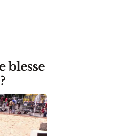
e blesse
?