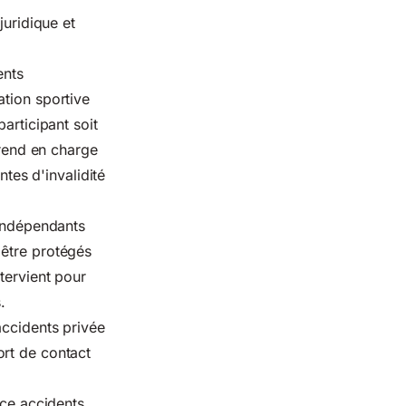
juridique et
ents
ation sportive
articipant soit
rend en charge
ntes d'invalidité
 indépendants
 être protégés
tervient pour
.
ccidents privée
ort de contact
nce accidents