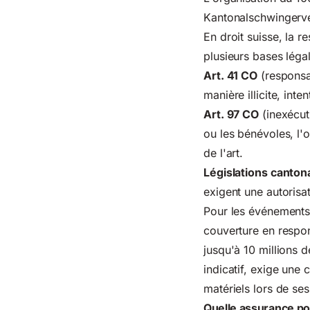
Kantonalschwingerve
En droit suisse, la r
plusieurs bases légal
Art. 41 CO
(responsab
manière illicite, int
Art. 97 CO
(inexécuti
ou les bénévoles, l'
de l'art.
Législations canton
exigent une autorisa
Pour les événements
couverture en respons
jusqu'à 10 millions d
indicatif, exige une
matériels lors de se
Quelle assurance pou