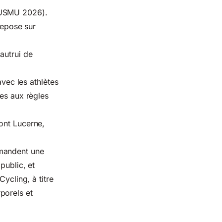
(RUSMU 2026).
repose sur
autrui de
avec les athlètes
mes aux règles
ont Lucerne,
mmandent une
public, et
ycling, à titre
porels et