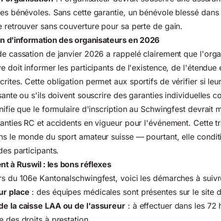
ses bénévoles. Sans cette garantie, un bénévole blessé dans 
e retrouver sans couverture pour sa perte de gain.
on d'information des organisateurs en 2026
de cassation de janvier 2026 a rappelé clairement que l'orga
e doit informer les participants de l'existence, de l'étendue e
ites. Cette obligation permet aux sportifs de vérifier si leu
sante ou s'ils doivent souscrire des garanties individuelles 
nifie que le formulaire d'inscription au Schwingfest devrait 
ranties RC et accidents en vigueur pour l'événement. Cette 
ns le monde du sport amateur suisse — pourtant, elle condit
des participants.
nt à Ruswil : les bons réflexes
rs du 106e Kantonalschwingfest, voici les démarches à suivr
ur place
: des équipes médicales sont présentes sur le site 
de la caisse LAA ou de l'assureur
: à effectuer dans les 72
e des droits à prestation.