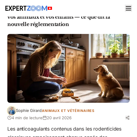
Actualités
Animaux et Vétérinaires
Mort aux rats en Suisse : les risques cachés pour
vos animaux et vos enfants — ce que dit la
nouvelle réglementation
Sophie Girard
ANIMAUX ET VÉTÉRINAIRES
4 min de lecture
20 avril 2026
Les anticoagulants contenus dans les rodenticides