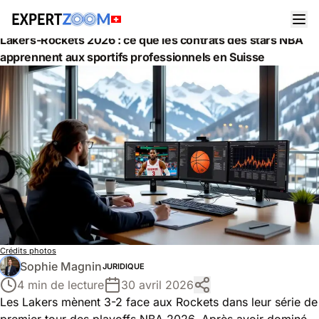
Actualités
Juridique
Lakers-Rockets 2026 : ce que les contrats des stars NBA
apprennent aux sportifs professionnels en Suisse
Crédits photos
Sophie Magnin
JURIDIQUE
4 min de lecture
30 avril 2026
Les Lakers mènent 3-2 face aux Rockets dans leur série de
premier tour des
playoffs NBA 2026
. Après avoir dominé