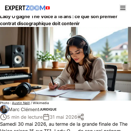
Actualités
Juridique
Lady O gagne The Voice à 18 ans : ce que son premier
contrat discographique doit contenir
Photo :
Austin Neill
/ Wikimedia
Marc Clément
JURIDIQUE
5 min de lecture
31 mai 2026
Samedi 30 mai 2026, au terme de la grande finale de The
Voice saison 15 sur TF1, Lady O — de son vrai prénom