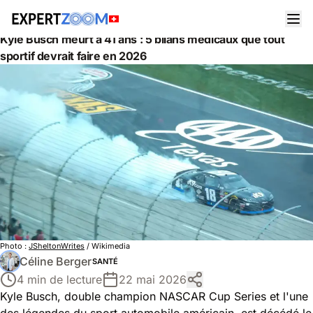
Actualités
Santé
Kyle Busch meurt à 41 ans : 5 bilans médicaux que tout
sportif devrait faire en 2026
Photo :
JSheltonWrites
/ Wikimedia
Céline Berger
SANTÉ
4 min de lecture
22 mai 2026
Kyle Busch, double champion NASCAR Cup Series et l'une
des légendes du sport automobile américain, est décédé le