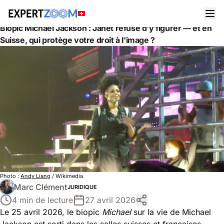
Actualités
Juridique
Biopic Michael Jackson : Janet refuse d'y figurer — et en
Suisse, qui protège votre droit à l'image ?
Photo :
Andy Liang
/ Wikimedia
Marc Clément
JURIDIQUE
4 min de lecture
27 avril 2026
Le 25 avril 2026, le biopic
Michael
sur la vie de Michael
Jackson est sorti dans les salles suisses et françaises.