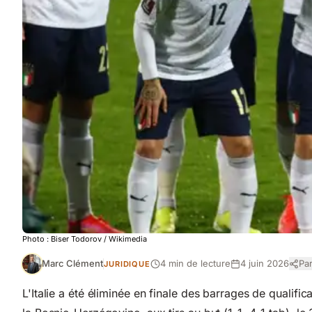
Photo :
Biser Todorov
/ Wikimedia
Marc Clément
4 min de lecture
4 juin 2026
Pa
JURIDIQUE
L'Italie a été éliminée en finale des barrages de quali