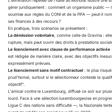
L'élimination répétée de l'Italie au Mondial illustre une 
gérer juridiquement : comment un organisme public — la
soumise aux règles du CONI et de la FIFA — peut-il rom
ses finances à des recours ?
En pratique, trois scénarios se présentent :
La démission volontaire
, comme celle de Gravina : elle
rupture, mais peut ouvrir des droits à prestations sociale
Le licenciement avec clause de performance activée
est rédigée de manière claire, avec des objectifs mesu
expressément prévues.
Le licenciement sans motif contractuel
: le plus risqué
prud'homal, surtout si le sélectionneur conteste la qual
objectif".
L'amical contre le Luxembourg, diffusé ce soir sur plus
lourd. Face à une sélection luxembourgeoise en progres
Ligue C des nations sans difficulté —, la Nazionale ten