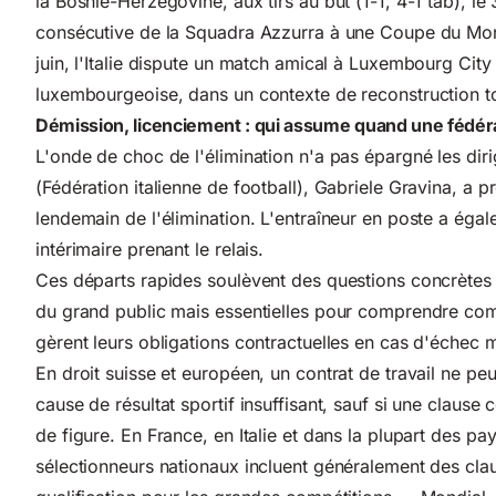
la Bosnie-Herzégovine, aux tirs au but (1-1, 4-1 tab), l
consécutive de la Squadra Azzurra à une Coupe du Mo
juin, l'Italie dispute un match amical à Luxembourg City
luxembourgeoise, dans un contexte de reconstruction to
Démission, licenciement : qui assume quand une fédér
L'onde de choc de l'élimination n'a pas épargné les dir
(Fédération italienne de football), Gabriele Gravina, a p
lendemain de l'élimination. L'entraîneur en poste a éga
intérimaire prenant le relais.
Ces départs rapides soulèvent des questions concrètes d
du grand public mais essentielles pour comprendre com
gèrent leurs obligations contractuelles en cas d'échec m
En droit suisse et européen, un contrat de travail ne pe
cause de résultat sportif insuffisant, sauf si une clause 
de figure. En France, en Italie et dans la plupart des pa
sélectionneurs nationaux incluent généralement des cla