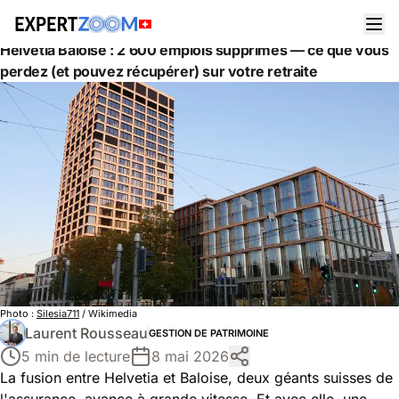
Actualités
Gestion de Patrimoine
Helvetia Baloise : 2 600 emplois supprimés — ce que vous
perdez (et pouvez récupérer) sur votre retraite
Photo :
Silesia711
/ Wikimedia
Laurent Rousseau
GESTION DE PATRIMOINE
5 min de lecture
8 mai 2026
La fusion entre Helvetia et Baloise, deux géants suisses de
l'assurance, avance à grande vitesse. Et avec elle, une