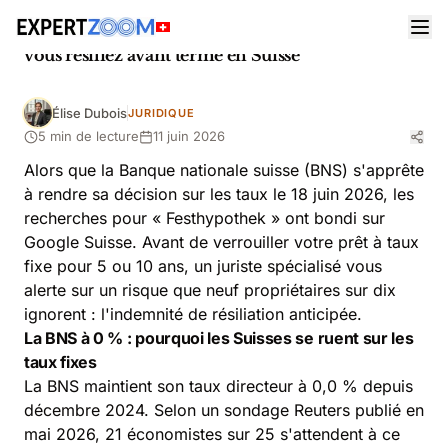
Actualités
Juridique
Festhypothek : ce que vous risquez vraiment si
vous résiliez avant terme en Suisse
Élise Dubois
JURIDIQUE
5 min de lecture
11 juin 2026
Alors que la Banque nationale suisse (BNS) s'apprête
à rendre sa décision sur les taux le 18 juin 2026, les
recherches pour « Festhypothek » ont bondi sur
Google Suisse. Avant de verrouiller votre prêt à taux
fixe pour 5 ou 10 ans, un juriste spécialisé vous
alerte sur un risque que neuf propriétaires sur dix
ignorent : l'indemnité de résiliation anticipée.
La BNS à 0 % : pourquoi les Suisses se ruent sur les
taux fixes
La BNS maintient son taux directeur à 0,0 % depuis
décembre 2024. Selon un sondage Reuters publié en
mai 2026, 21 économistes sur 25 s'attendent à ce