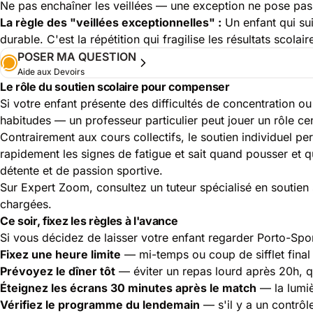
Ne pas enchaîner les veillées — une exception ne pose pas
La règle des "veillées exceptionnelles" :
Un enfant qui sui
durable. C'est la répétition qui fragilise les résultats scolai
POSER MA QUESTION
Aide aux Devoirs
Le rôle du soutien scolaire pour compenser
Si votre enfant présente des difficultés de concentration 
habitudes — un professeur particulier peut jouer un rôle cen
Contrairement aux cours collectifs, le soutien individuel pe
rapidement les signes de fatigue et sait quand pousser et 
détente et de passion sportive.
Sur Expert Zoom, consultez un
tuteur spécialisé en soutien
chargées.
Ce soir, fixez les règles à l'avance
Si vous décidez de laisser votre enfant regarder Porto-Spor
Fixez une heure limite
— mi-temps ou coup de sifflet final 
Prévoyez le dîner tôt
— éviter un repas lourd après 20h, q
Éteignez les écrans 30 minutes après le match
— la lumiè
Vérifiez le programme du lendemain
— s'il y a un contrôl