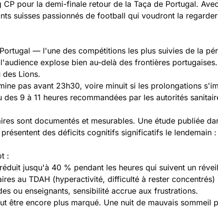
 CP pour la demi-finale retour de la Taça de Portugal. Avec 
s suisses passionnés de football qui voudront la regarder j
 Portugal — l'une des compétitions les plus suivies de la p
 l'audience explose bien au-delà des frontières portugaise
 des Lions.
ine pas avant 23h30, voire minuit si les prolongations s'imp
u des 9 à 11 heures recommandées par les autorités sanitair
aires sont documentés et mesurables. Une étude publiée d
ésentent des déficits cognitifs significatifs le lendemain : 
t :
réduit jusqu'à 40 % pendant les heures qui suivent un révei
ires au TDAH (hyperactivité, difficulté à rester concentrés) 
ades ou enseignants, sensibilité accrue aux frustrations.
 peut être encore plus marqué. Une nuit de mauvais sommeil p