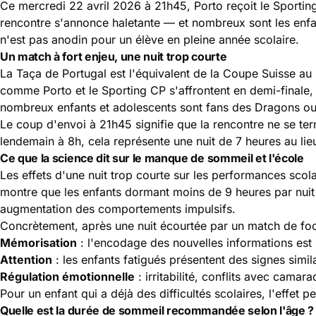
Ce mercredi 22 avril 2026 à 21h45, Porto reçoit le Sporting
rencontre s'annonce haletante — et nombreux sont les enfant
n'est pas anodin pour un élève en pleine année scolaire.
Un match à fort enjeu, une nuit trop courte
La Taça de Portugal est l'équivalent de la Coupe Suisse au
comme Porto et le Sporting CP s'affrontent en demi-finale,
nombreux enfants et adolescents sont fans des Dragons ou
Le coup d'envoi à 21h45 signifie que la rencontre ne se term
lendemain à 8h, cela représente une nuit de 7 heures au lie
Ce que la science dit sur le manque de sommeil et l'école
Les effets d'
une nuit trop courte
sur les performances scol
montre que les enfants dormant moins de 9 heures par nuit pr
augmentation des comportements impulsifs.
Concrètement, après une nuit écourtée par un match de foo
Mémorisation
: l'encodage des nouvelles informations est 
Attention
: les enfants fatigués présentent des signes simila
Régulation émotionnelle
: irritabilité, conflits avec camar
Pour un enfant qui a déjà des difficultés scolaires, l'effet
Quelle est la durée de sommeil recommandée selon l'âge ?