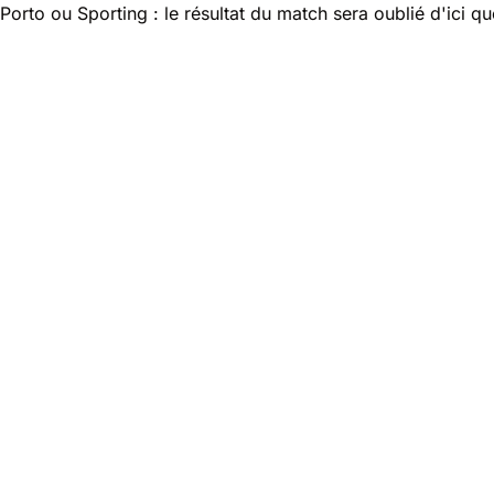
Porto ou Sporting : le résultat du match sera oublié d'ici q
Nos experts
Avantages
Des réponses rapides et précises pour toutes vos questions et 