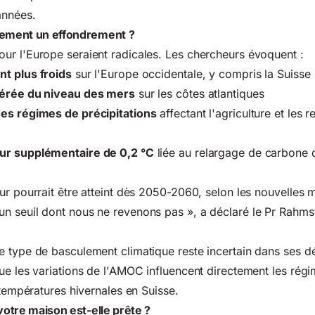
années.
tement un effondrement ?
ur l'Europe seraient radicales. Les chercheurs évoquent :
t plus froids
sur l'Europe occidentale, y compris la Suisse
lérée du niveau des mers
sur les côtes atlantiques
des
régimes de précipitations
affectant l'agriculture et les 
ur supplémentaire de 0,2 °C
liée au relargage de carbone 
ur pourrait être atteint dès 2050-2060, selon les nouvelles m
n seuil dont nous ne revenons pas », a déclaré le Pr Rahm
 type de basculement climatique reste incertain dans ses dé
ue les variations de l'AMOC influencent directement les rég
 températures hivernales en Suisse.
 votre maison est-elle prête ?