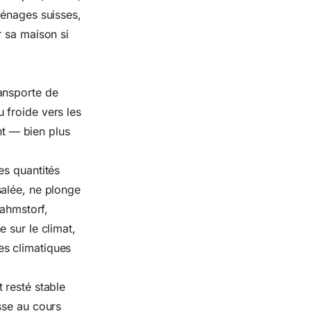
ménages suisses,
r sa maison si
ansporte de
 froide vers les
nt — bien plus
es quantités
salée, ne plonge
Rahmstorf,
 sur le climat,
es climatiques
t resté stable
sse au cours