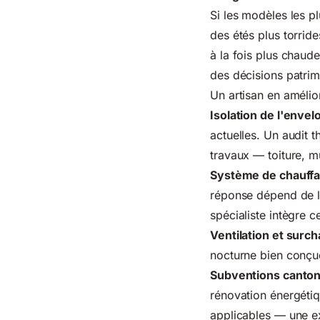
Si les modèles les p
des
étés plus torride
à la fois plus chaud
des décisions patrim
Un artisan en amélio
Isolation de l'enve
actuelles. Un audit t
travaux — toiture, m
Système de chauff
réponse dépend de l'
spécialiste intègre
Ventilation et surch
nocturne bien conçue
Subventions canton
rénovation énergétiqu
applicables — une ex