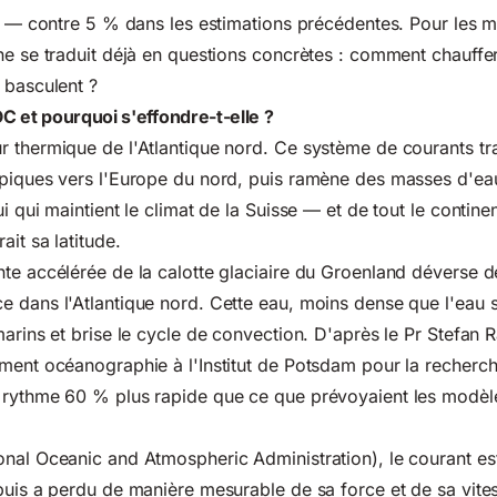
le — contre 5 % dans les estimations précédentes. Pour les 
ne se traduit déjà en questions concrètes : comment chauffe
 basculent ?
 et pourquoi s'effondre-t-elle ?
r thermique de l'Atlantique nord. Ce système de courants tr
piques vers l'Europe du nord, puis ramène des masses d'eau
i qui maintient le climat de la Suisse — et de tout le contine
it sa latitude.
te accélérée de la calotte glaciaire du Groenland déverse d
 dans l'Atlantique nord. Cette eau, moins dense que l'eau 
marins et brise le cycle de convection. D'après le Pr Stefan 
ment océanographie à l'Institut de Potsdam pour la recherche
 rythme 60 % plus rapide que ce que prévoyaient les modèl
nal Oceanic and Atmospheric Administration)
, le courant es
puis a perdu de manière mesurable de sa force et de sa vite