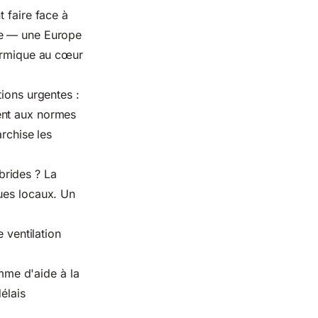
 faire face à
xe — une Europe
hermique au cœur
tions urgentes :
ent aux normes
archise les
brides ? La
ues locaux. Un
 ventilation
me d'aide à la
élais