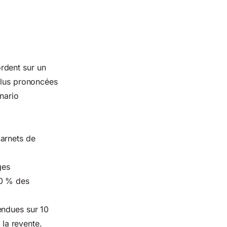
rdent sur un
 plus prononcées
nario
arnets de
ges
30 % des
endues sur 10
 la revente.