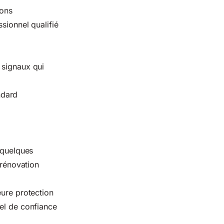
ions
sionnel qualifié
 signaux qui
ndard
 quelques
 rénovation
eure protection
nel de confiance