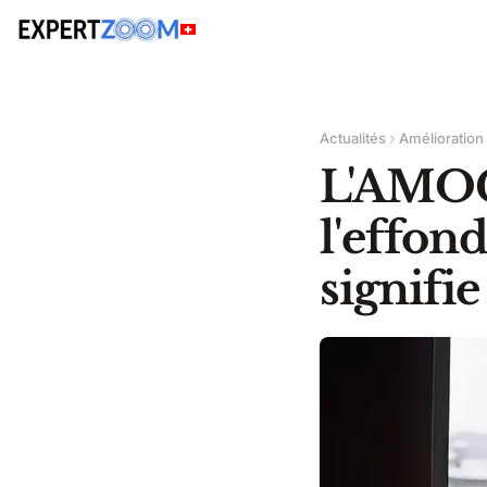
Actualités
Amélioration
L'AMOC 
l'effon
signifi