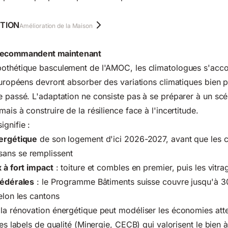
TION
Amélioration de la Maison
 recommandent maintenant
pothétique basculement de l'AMOC, les climatologues s'acco
 européens devront absorber des variations climatiques bien
e passé. L'adaptation ne consiste pas à se préparer à un scé
ais à construire de la résilience face à l'incertitude.
ignifie :
nergétique
de son logement d'ici 2026-2027, avant que les c
ans se remplissent
x à fort impact
: toiture et combles en premier, puis les vitra
fédérales
: le Programme Bâtiments suisse couvre jusqu'à 
elon les cantons
la rénovation énergétique peut modéliser les économies att
les labels de qualité (Minergie, CECB) qui valorisent le bien à