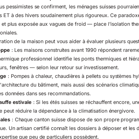
lus pessimistes se confirment, les ménages suisses pourraient
s
ET à des hivers soudainement plus rigoureux. Ce parado
e et plus exposée aux vagues de froid — place l'isolation t
oniales.
ration de la maison peut vous aider à évaluer plusieurs ques
loppe
: Les maisons construites avant 1990 répondent rarem
hermique professionnel identifie les ponts thermiques et hiér
urs, fenêtres — selon leur retour sur investissement.
age
: Pompes à chaleur, chaudières à pellets ou systèmes hy
architecture du bâtiment, mais aussi des scénarios climatiq
 ces données dans ses recommandations.
auffe estivale
: Si les étés suisses se réchauffent encore, une
 peut réduire la dépendance à la climatisation énergivore.
ales
: Chaque canton suisse dispose de son propre program
e. Un artisan certifié connaît les dossiers à déposer et les d
pertise que peu de particuliers possèdent.