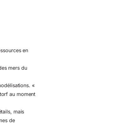
ressources en
des mers du
odélisations. «
storf au moment
tails, mais
imes de