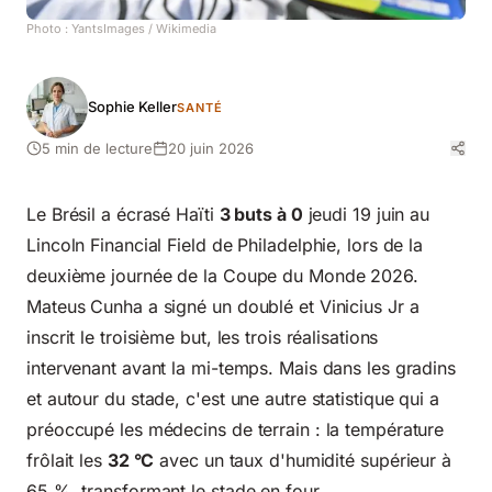
Photo :
YantsImages
/ Wikimedia
Sophie Keller
SANTÉ
5 min de lecture
20 juin 2026
Le Brésil a écrasé Haïti
3 buts à 0
jeudi 19 juin au
Lincoln Financial Field de Philadelphie, lors de la
deuxième journée de la Coupe du Monde 2026.
Mateus Cunha a signé un doublé et Vinicius Jr a
inscrit le troisième but, les trois réalisations
intervenant avant la mi-temps. Mais dans les gradins
et autour du stade, c'est une autre statistique qui a
préoccupé les médecins de terrain : la température
frôlait les
32 °C
avec un taux d'humidité supérieur à
65 %, transformant le stade en four.