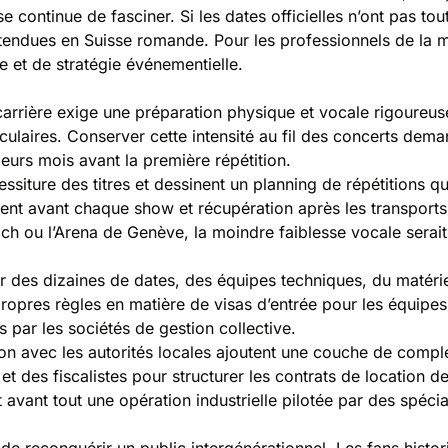
se continue de fasciner. Si les dates officielles n’ont pas to
attendues en Suisse romande. Pour les professionnels de la 
le et de stratégie événementielle.
rrière exige une préparation physique et vocale rigoureuse.
ulaires. Conserver cette intensité au fil des concerts dema
ieurs mois avant la première répétition.
essiture des titres et dessinent un planning de répétitions qu
ent avant chaque show et récupération après les transports.
h ou l’Arena de Genève, la moindre faiblesse vocale serai
des dizaines de dates, des équipes techniques, du matériel 
opres règles en matière de visas d’entrée pour les équipes
s par les sociétés de gestion collective.
nation avec les autorités locales ajoutent une couche de comp
t des fiscalistes pour structurer les contrats de location de
 avant tout une opération industrielle pilotée par des spécia
reconquérir un public intergénérationnel. Les fans histori