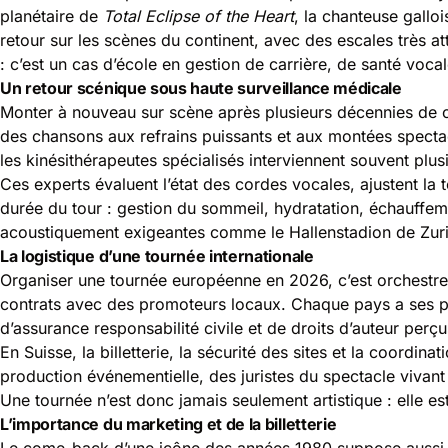
planétaire de
Total Eclipse of the Heart
, la chanteuse galloi
retour sur les scènes du continent, avec des escales très 
: c’est un cas d’école en gestion de carrière, de santé voca
Un retour scénique sous haute surveillance médicale
Monter à nouveau sur scène après plusieurs décennies de ca
des chansons aux refrains puissants et aux montées spectac
les kinésithérapeutes spécialisés interviennent souvent plus
Ces experts évaluent l’état des cordes vocales, ajustent la t
durée du tour : gestion du sommeil, hydratation, échauffem
acoustiquement exigeantes comme le Hallenstadion de Zuric
La logistique d’une tournée internationale
Organiser une tournée européenne en 2026, c’est orchestrer 
contrats avec des promoteurs locaux. Chaque pays a ses pr
d’assurance responsabilité civile et de droits d’auteur perçu
En Suisse, la billetterie, la sécurité des sites et la coordi
production événementielle, des juristes du spectacle vivant e
Une tournée n’est donc jamais seulement artistique : elle est
L’importance du marketing et de la billetterie
Le come-back d’une icône des années 1980 suppose aussi de 