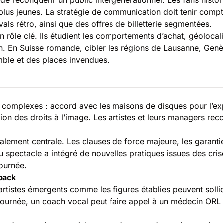
s plus jeunes. La stratégie de communication doit tenir co
vals rétro, ainsi que des offres de billetterie segmentées.
n rôle clé. Ils étudient les comportements d’achat, géolocali
n. En Suisse romande, cibler les régions de Lausanne, Gen
omble et des places invendues.
 complexes : accord avec les maisons de disques pour l’expl
stion des droits à l’image. Les artistes et leurs managers r
galement centrale. Les clauses de force majeure, les garanti
 spectacle a intégré de nouvelles pratiques issues des crises
tournée.
back
tistes émergents comme les figures établies peuvent solli
tournée, un coach vocal peut faire appel à un médecin ORL