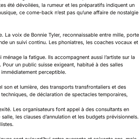
utes été dévoilées, la rumeur et les préparatifs indiquent un
musique, ce come-back n’est pas qu’une affaire de nostalgie
 La voix de Bonnie Tyler, reconnaissable entre mille, porte
nde un suivi continu. Les phoniatres, les coaches vocaux et
i ménage la fatigue. Ils accompagnent aussi l’artiste sur la
 Pour un public suisse exigeant, habitué à des salles
t immédiatement perceptible.
son et lumière, des transports transfrontaliers et des
 techniques, de déclaration de spectacles temporaires,
lexité. Les organisateurs font appel à des consultants en
 salle, les clauses d’annulation et les budgets prévisionnels.
listes.
ques sont aujourd’hui entre quarante et soixante ans, mais