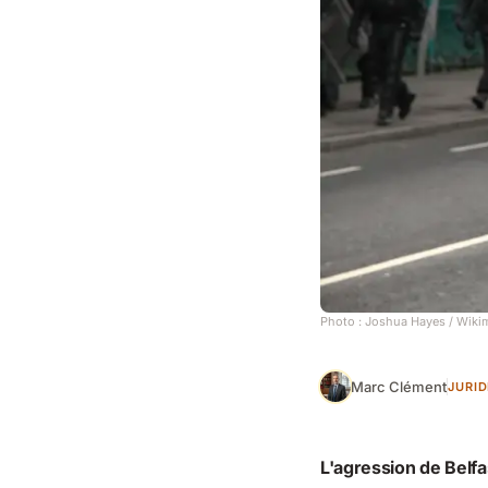
Photo :
Joshua Hayes
/ Wiki
Marc Clément
JURI
L'agression de Belfast