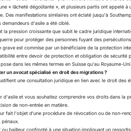
ne « lâcheté dégoûtante », et plusieurs partis ont appelé à 
ire. Des manifestations similaires ont éclaté jusqu'à Southam
 demandeurs d'asile a été ciblé.
nt la pression croissante que subit le cadre juridique internati
uerre pour protéger des personnes fuyant des persécutions 
n grave est commise par un bénéficiaire de la protection inte
ibilité entre devoir de protection et obligation de sécurité 
se pose dans les mêmes termes en Suisse qu'au Royaume-Uni
ter un avocat spécialisé en droit des migrations ?
justifient une consultation juridique en lien avec le droit des 
 d'asile et vous souhaitez comprendre vos droits dans la p
ision de non-entrée en matière.
ur fait l'objet d'une procédure de révocation ou de non-ren
s pénaux.
ou bailleur confronté à une situation impliquant un ressorti