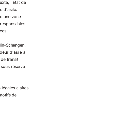
xte, l'État de
 d'asile.
rée une zone
s responsables
 ces
blin-Schengen.
eur d'asile a
de transit
 sous réserve
 légales claires
motifs de