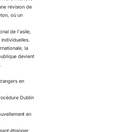
une révision de
pton, où un
onal de l'asile,
individuelles.
rnationale, la
publique devient
.
étrangers en
rocédure Dublin
ouvellement en
ssant étranger