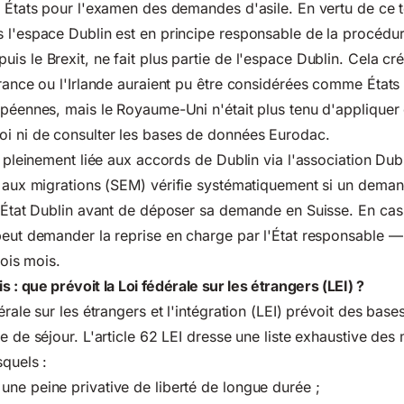
e États pour l'examen des demandes d'asile. En vertu de ce te
 l'espace Dublin est en principe responsable de la procédure
is le Brexit, ne fait plus partie de l'espace Dublin. Cela c
France ou l'Irlande auraient pu être considérées comme État
opéennes, mais le Royaume-Uni n'était plus tenu d'appliquer
i ni de consulter les bases de données Eurodac.
te pleinement liée aux accords de Dublin via l'association Du
t aux migrations
(SEM) vérifie systématiquement si un demand
e État Dublin avant de déposer sa demande en Suisse. En cas 
peut demander la reprise en charge par l'État responsable —
rois mois.
 : que prévoit la Loi fédérale sur les étrangers (LEI) ?
érale sur les étrangers et l'intégration (LEI) prévoit des bases
e de séjour. L'article 62 LEI dresse une liste exhaustive des 
squels :
ne peine privative de liberté de longue durée ;