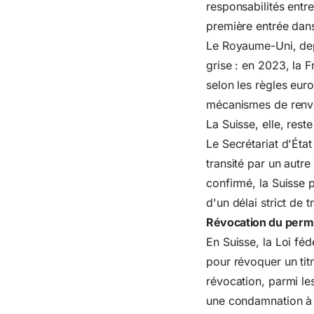
responsabilités entr
première entrée dans
Le Royaume-Uni, depu
grise : en 2023, la 
selon les règles eur
mécanismes de renvo
La Suisse, elle, res
Le
Secrétariat d'Éta
transité par un autr
confirmé, la Suisse 
d'un délai strict de t
Révocation du permis
En Suisse, la Loi féd
pour révoquer un titr
révocation, parmi le
une condamnation à u