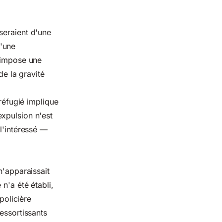
seraient d'une
'une
i impose une
de la gravité
 réfugié implique
xpulsion n'est
l'intéressé —
n'apparaissait
n'a été établi,
policière
essortissants