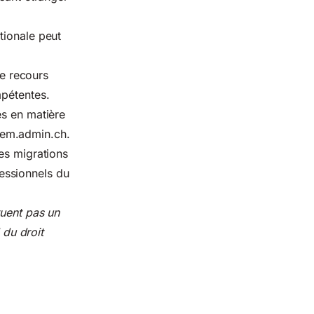
tionale peut
de recours
mpétentes.
es en matière
em.admin.ch
.
es migrations
essionnels du
tuent pas un
 du droit