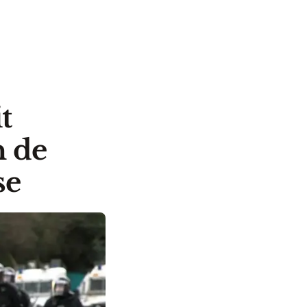
t
n de
se