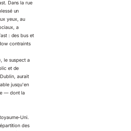
ast. Dans la rue
blessé un
aux yeux, au
ociaux, a
ast : des bus et
Row contraints
, le suspect a
lic et de
Dublin, aurait
lable jusqu'en
pe — dont la
u Royaume-Uni.
épartition des