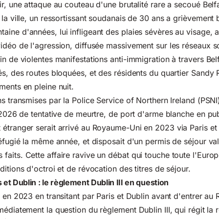
ir, une attaque au couteau d'une brutalité rare a secoué Belf
 la ville, un ressortissant soudanais de 30 ans a grièvement 
ine d'années, lui infligeant des plaies sévères au visage, 
idéo de l'agression, diffusée massivement sur les réseaux s
n de violentes manifestations anti-immigration à travers Belf
és, des routes bloquées, et des résidents du quartier Sandy 
ments en pleine nuit.
s transmises par la Police Service of Northern Ireland (PSNI)
n 2026 de tentative de meurtre, de port d'arme blanche en pub
étranger serait arrivé au Royaume-Uni en 2023 via Paris et 
réfugié la même année, et disposait d'un permis de séjour va
aits. Cette affaire ravive un débat qui touche toute l'Euro
itions d'octroi et de révocation des titres de séjour.
 et Dublin : le règlement Dublin III en question
é en 2023 en transitant par Paris et Dublin avant d'entrer a
édiatement la question du règlement Dublin III, qui régit la r