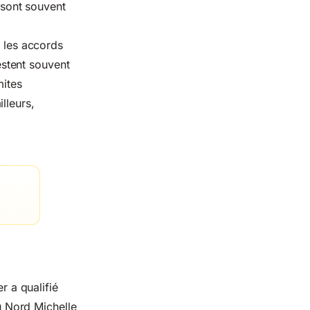
s sont souvent
t les accords
stent souvent
mites
lleurs,
r a qualifié
du Nord Michelle