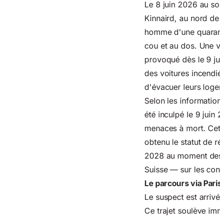
Le 8 juin 2026 au so
Kinnaird, au nord de
homme d'une quaranta
cou et au dos. Une v
provoqué dès le 9 jui
des voitures incendi
d'évacuer leurs loge
Selon les information
été inculpé le 9 jui
menaces à mort. Cet 
obtenu le statut de 
2028 au moment des f
Suisse — sur les cond
Le parcours via Paris
Le suspect est arriv
Ce trajet soulève imm