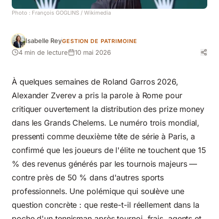
Photo :
François GOGLINS
/ Wikimedia
Isabelle Rey
GESTION DE PATRIMOINE
4 min de lecture
10 mai 2026
À quelques semaines de Roland Garros 2026,
Alexander Zverev a pris la parole à Rome pour
critiquer ouvertement la distribution des prize money
dans les Grands Chelems. Le numéro trois mondial,
pressenti comme deuxième tête de série à Paris, a
confirmé que les joueurs de l'élite ne touchent que 15
% des revenus générés par les tournois majeurs —
contre près de 50 % dans d'autres sports
professionnels. Une polémique qui soulève une
question concrète : que reste-t-il réellement dans la
poche d'un tennisman après tournoi, frais, agents et