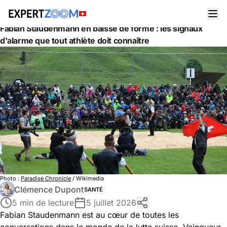
Actualités
Santé
Fabian Staudenmann en baisse de forme : les signaux
d'alarme que tout athlète doit connaître
Photo :
Paradise Chronicle
/ Wikimedia
Clémence Dupont
SANTÉ
5 min de lecture
5 juillet 2026
Fabian Staudenmann est au cœur de toutes les
conversations dans le monde de la lutte suisse. Vainqueur