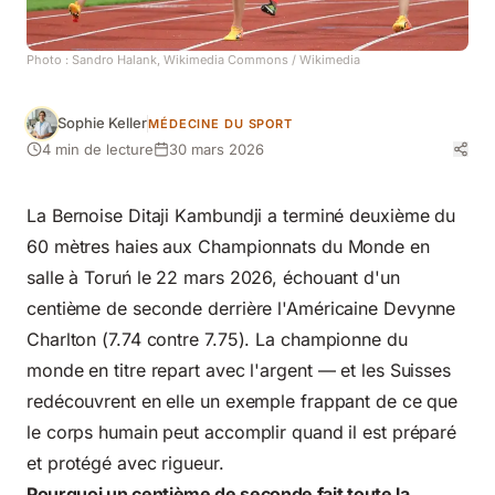
Photo :
Sandro Halank, Wikimedia Commons
/ Wikimedia
Sophie Keller
MÉDECINE DU SPORT
4 min de lecture
30 mars 2026
La Bernoise Ditaji Kambundji a terminé deuxième du
60 mètres haies aux Championnats du Monde en
salle à Toruń le 22 mars 2026, échouant d'un
centième de seconde derrière l'Américaine Devynne
Charlton (7.74 contre 7.75). La championne du
monde en titre repart avec l'argent — et les Suisses
redécouvrent en elle un exemple frappant de ce que
le corps humain peut accomplir quand il est préparé
et protégé avec rigueur.
Pourquoi un centième de seconde fait toute la