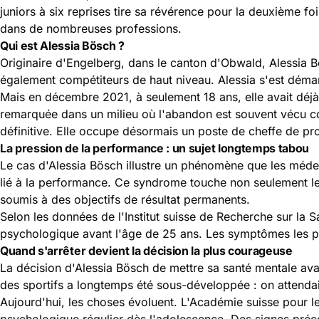
juniors à six reprises tire sa révérence pour la deuxième f
dans de nombreuses professions.
Qui est Alessia Bösch ?
Originaire d'Engelberg, dans le canton d'Obwald, Alessia B
également compétiteurs de haut niveau. Alessia s'est démar
Mais en décembre 2021, à seulement 18 ans, elle avait déjà
remarquée dans un milieu où l'abandon est souvent vécu com
définitive. Elle occupe désormais un poste de cheffe de pro
La pression de la performance : un sujet longtemps tabou
Le cas d'Alessia Bösch illustre un phénomène que les méde
lié à la performance. Ce syndrome touche non seulement les
soumis à des objectifs de résultat permanents.
Selon les données de l'Institut suisse de Recherche sur la
psychologique avant l'âge de 25 ans. Les symptômes les pl
Quand s'arrêter devient la décision la plus courageuse
La décision d'Alessia Bösch de mettre sa santé mentale ava
des sportifs a longtemps été sous-développée : on attendai
Aujourd'hui, les choses évoluent. L'Académie suisse pour 
psychologique régulier dès l'adolescence. Des signes préco