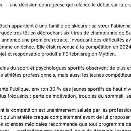
ois — une décision courageuse qui relance le débat sur la pr
ösch appartient à une famille de skieurs : sa sœur Fabienne
quée très tôt en décrochant six titres de championne de Sui
 annoncé une première retraite, invoquant des difficultés 
me un échec. Elle était revenue à la compétition en 2024, 
jet et responsable produit à l'Erlebnisregion Mythen.
cins du sport et psychologues sportifs observent de plus e
 athlètes professionnels, mais aussi les jeunes compétiteur
 Santé Publique, environ 30 % des jeunes sportifs de haut n
us fréquents : perte de motivation, troubles du sommeil, s
nt la compétition est unanimement saluée par les professio
t qu'un athlète craque complètement avant de lui proposer 
les sciences médicales recommande que tout programme de fo
ces — perfectionnisme excessif, peur de décevoir, incapaci