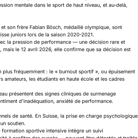
ession mentale dans le sport de haut niveau, et au-delà,
 et son frère Fabian Bösch, médaillé olympique, sont
sse juniors lors de la saison 2020-2021.
avec
la pression de performance
— une décision rare et
mais le 12 avril 2026, elle confirme que sa décision est
n plus fréquemment : le «
burnout sportif
», ou épuisement
s amateurs, les étudiants en haute école et les cadres
iveau présentent des signes cliniques de surmenage
entiment d'inadéquation, anxiété de performance.
nnels de santé. En Suisse, la prise en charge psychologique
un soutien.
rmation sportive intensive intègre un suivi
té à profiter des succès — peuvent être détectés et traités