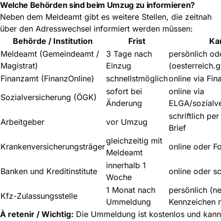
Welche Behörden sind beim Umzug zu informieren?
Neben dem Meldeamt gibt es weitere Stellen, die zeitnah
über den Adresswechsel informiert werden müssen:
Behörde / Institution
Frist
Ka
Meldeamt (Gemeindeamt /
3 Tage nach
persönlich od
Magistrat)
Einzug
(oesterreich.g
Finanzamt (FinanzOnline)
schnellstmöglich
online via Fin
sofort bei
online via
Sozialversicherung (ÖGK)
Änderung
ELGA/sozialve
schriftlich pe
Arbeitgeber
vor Umzug
Brief
gleichzeitig mit
Krankenversicherungsträger
online oder F
Meldeamt
innerhalb 1
Banken und Kreditinstitute
online oder sch
Woche
1 Monat nach
persönlich (n
Kfz-Zulassungsstelle
Ummeldung
Kennzeichen 
À retenir / Wichtig:
Die Ummeldung ist kostenlos und kann