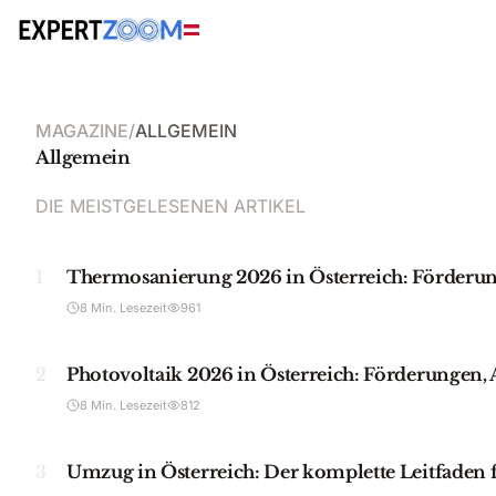
MAGAZINE
/
ALLGEMEIN
Allgemein
DIE MEISTGELESENEN ARTIKEL
1
Thermosanierung 2026 in Österreich: Förderun
8 Min. Lesezeit
961
2
Photovoltaik 2026 in Österreich: Förderungen
8 Min. Lesezeit
812
3
Umzug in Österreich: Der komplette Leitfaden 