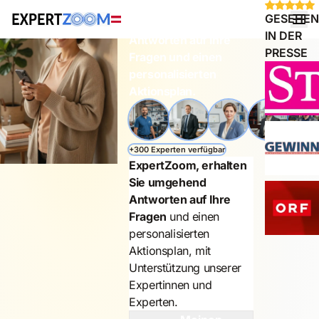
GESEHEN
Erhalten Sie sofort
IN DER
Antworten auf Ihre
PRESSE
Fragen und einen
personalisierten
Aktionsplan.
+300 Experten verfügbar
ExpertZoom, erhalten
Sie umgehend
Antworten auf Ihre
Fragen
und einen
personalisierten
Aktionsplan, mit
Unterstützung unserer
Expertinnen und
Experten.