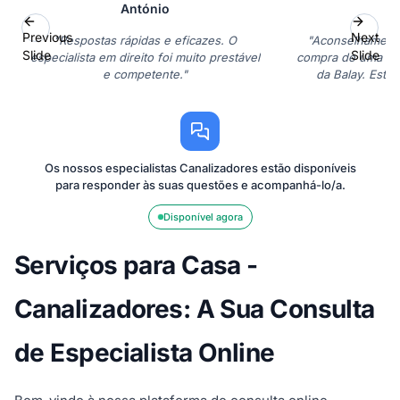
António
M
Previous
Next
"Respostas rápidas e eficazes. O
"Aconselhamento
Slide
Slide
especialista em direito foi muito prestável
compra de uma máq
e competente."
da Balay. Estou
Os nossos especialistas Canalizadores estão disponíveis
para responder às suas questões e acompanhá-lo/a.
Disponível agora
Serviços para Casa -
Canalizadores: A Sua Consulta
de Especialista Online