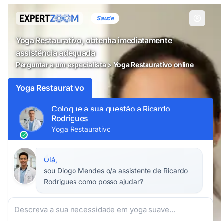
Saude
Yoga Restaurativo, obtenha imediatamente
assistência adequada
Perguntar a um especialista > Yoga Restaurativo online
Yoga Restaurativo
Coloque a sua questão a Ricardo
Rodrigues
Yoga Restaurativo
Olá,
sou Diogo Mendes o/a assistente de Ricardo
Rodrigues como posso ajudar?