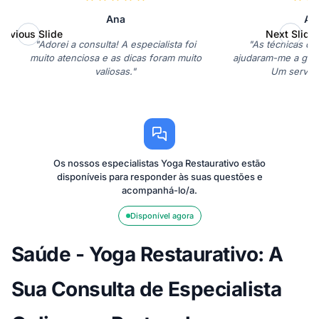
Ana
An
revious Slide
Next Slide
"Adorei a consulta! A especialista foi
"As técnicas de
muito atenciosa e as dicas foram muito
ajudaram-me a geri
valiosas."
Um serviço
Os nossos especialistas Yoga Restaurativo estão
disponíveis para responder às suas questões e
acompanhá-lo/a.
Disponível agora
Saúde - Yoga Restaurativo: A
Sua Consulta de Especialista