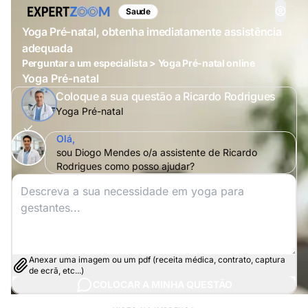
Saude
Yoga Pré-natal, obtenha imediatamente assistência
adequada
Perguntar a um especialista > Yoga Pré-natal online
Yoga Pré-natal
Coloque a sua questão a Ricardo Rodrigues
Yoga Pré-natal
Olá,
sou Diogo Mendes o/a assistente de Ricardo
Rodrigues como posso ajudar?
Anexar uma imagem ou um pdf (receita médica, contrato, captura
de ecrã, etc...)
COLOCAR A MINHA QUESTÃO