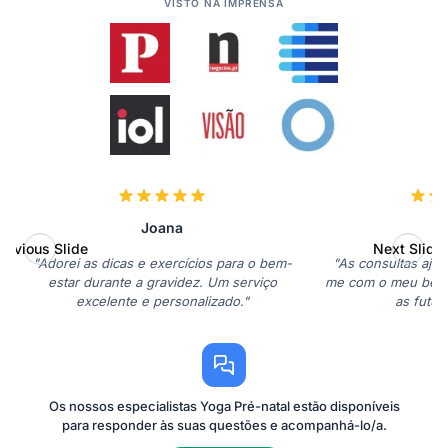
VISTO NA IMPRENSA
Joana
I
revious Slide
Next Slide
"Adorei as dicas e exercícios para o bem-
"As consultas aju
estar durante a gravidez. Um serviço
me com o meu bebé
excelente e personalizado."
as futur
Os nossos especialistas Yoga Pré-natal estão disponíveis
para responder às suas questões e acompanhá-lo/a.