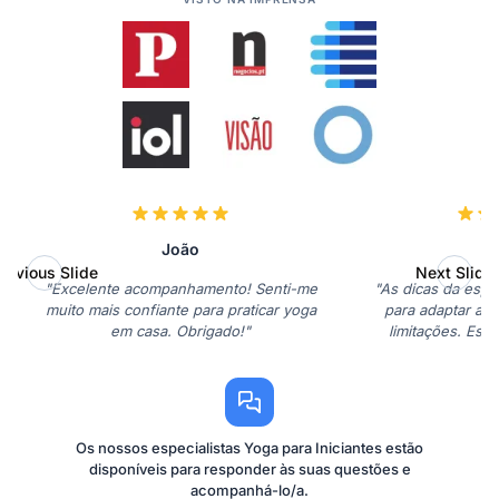
João
M
revious Slide
Next Slide
"Excelente acompanhamento! Senti-me
"As dicas da espec
muito mais confiante para praticar yoga
para adaptar as 
em casa. Obrigado!"
limitações. Esto
Os nossos especialistas Yoga para Iniciantes estão
disponíveis para responder às suas questões e
acompanhá-lo/a.