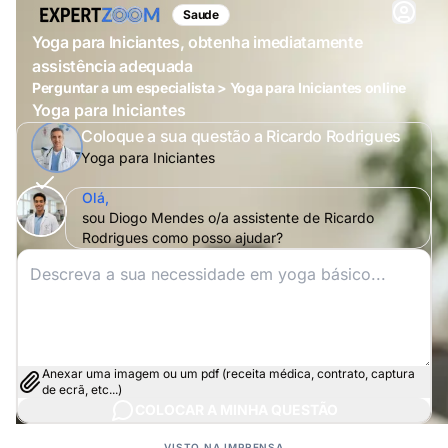
Saude
Yoga para Iniciantes, obtenha imediatamente
assistência adequada
Perguntar a um especialista > Yoga para Iniciantes online
Yoga para Iniciantes
Coloque a sua questão a Ricardo Rodrigues
Yoga para Iniciantes
Olá,
sou Diogo Mendes o/a assistente de Ricardo
Rodrigues como posso ajudar?
Anexar uma imagem ou um pdf (receita médica, contrato, captura
de ecrã, etc...)
COLOCAR A MINHA QUESTÃO
VISTO NA IMPRENSA