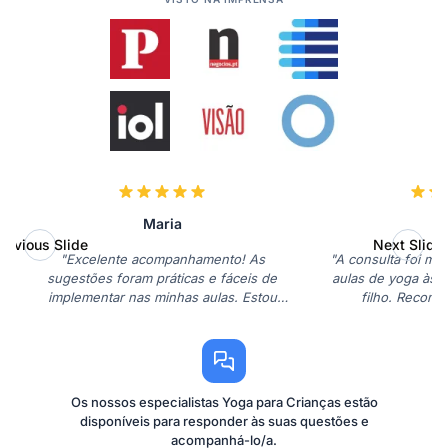
Maria
S
revious Slide
Next Slide
"Excelente acompanhamento! As
"A consulta foi mui
sugestões foram práticas e fáceis de
aulas de yoga às 
implementar nas minhas aulas. Estou
filho. Recome
muito satisfeita."
Os nossos especialistas Yoga para Crianças estão
disponíveis para responder às suas questões e
acompanhá-lo/a.