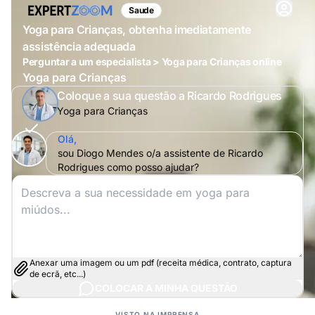
Saude
Yoga para Crianças, obtenha imediatamente
assistência adequada
Perguntar a um especialista > Yoga para Crianças online
Yoga para Crianças
Coloque a sua questão a Ricardo Rodrigues
Yoga para Crianças
Olá,
sou Diogo Mendes o/a assistente de Ricardo
Rodrigues como posso ajudar?
Anexar uma imagem ou um pdf (receita médica, contrato, captura
de ecrã, etc...)
COLOCAR A MINHA QUESTÃO
VISTO NA IMPRENSA