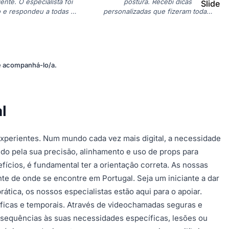
ente. O especialista foi
postura. Recebi dicas
Slide
o e respondeu a todas as
personalizadas que fizeram toda a
s dúvidas. Recomendo
diferença. Estou muito satisfeita."
vivamente."
 e acompanhá-lo/a.
l
experientes. Num mundo cada vez mais digital, a necessidade
do pela sua precisão, alinhamento e uso de props para
fícios, é fundamental ter a orientação correta. As nossas
te de onde se encontre em Portugal. Seja um iniciante a dar
ática, os nossos especialistas estão aqui para o apoiar.
áficas e temporais. Através de videochamadas seguras e
s sequências às suas necessidades específicas, lesões ou