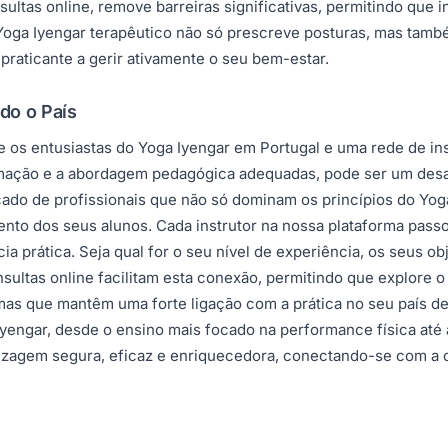
sultas online, remove barreiras significativas, permitindo que
Yoga Iyengar terapêutico não só prescreve posturas, mas tamb
praticante a gerir ativamente o seu bem-estar.
do o País
e os entusiastas do Yoga Iyengar em Portugal e uma rede de ins
mação e a abordagem pedagógica adequadas, pode ser um desa
ficado de profissionais que não só dominam os princípios do 
ento dos seus alunos. Cada instrutor na nossa plataforma pass
a prática. Seja qual for o seu nível de experiência, os seus ob
ultas online facilitam esta conexão, permitindo que explore o t
as que mantêm uma forte ligação com a prática no seu país de
yengar, desde o ensino mais focado na performance física até a
ndizagem segura, eficaz e enriquecedora, conectando-se com a