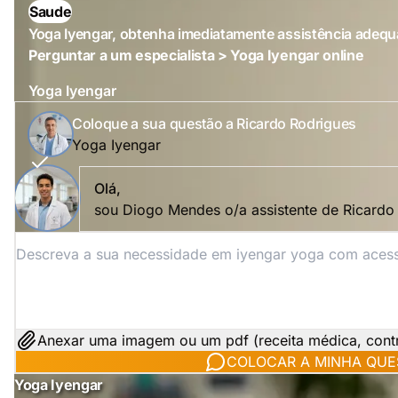
Saude
Yoga Iyengar, obtenha imediatamente assistência adeq
Perguntar a um especialista > Yoga Iyengar online
Yoga Iyengar
Coloque a sua questão a Ricardo Rodrigues
Yoga Iyengar
Olá,
sou Diogo Mendes o/a assistente de Ricardo
Anexar uma imagem ou um pdf (receita médica, contrat
COLOCAR A MINHA QUE
Yoga Iyengar