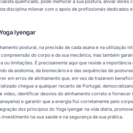
alista qualificado, pode melhorar a sua postura, aliviar dores 
sta disciplina milenar com o apoio de profissionais dedicados 
 Yoga Iyengar
nhamento postural, na precisão de cada asana e na utilização in
 compreensão do corpo e da sua mecânica, mas também garantir
a ou limitações. É precisamente aqui que reside a importância 
ndo da anatomia, da biomecânica e das sequências de postura
rrer em erros de alinhamento que, em vez de trazerem benefício
lizado chegue a qualquer recanto de Portugal, democratizand
vídeo, identificar desvios do alinhamento correto e fornecer f
pranayama) e garantir que a energia flui corretamente pelo cor
integração dos princípios do Yoga Iyengar na vida diária, prom
m investimento na sua saúde e na segurança da sua prática.