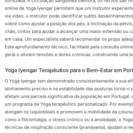
otimizada. A circulação sanguínea melhora, os nervos são rev
online de Yoga Iyengar permitem que um instrutor experient
via vídeo, o instrutor pode identificar subtis desalinhame
sobre como ajustar a posição dos pés, a inclinação da pélvi
chão, cintos para ajudar a alcançar uma maior extensão ou c
em casa. Um especialista saberá recomendar os props adequa
Este aprofundamento técnico, facilitado pela consulta onli
geral e aliviem tensões e dores crónicas, construindo uma ba
Yoga Iyengar Terapêutico para o Bem-Estar em Por
O Yoga Iyengar tem demonstrado consistentemente a sua efi
alinhamento preciso e na estabilidade das posturas torna-o 
afetam uma parcela significativa da população em Portugal. 
um programa de Yoga terapêutico personalizado. Por exemplo
alongam os isquiotibiais e promovem a mobilidade da coluna 
como a fibromialgia, o stress crónico ou a ansiedade, o Y
técnicas de respiração consciente (pranayama), ajudam a reg