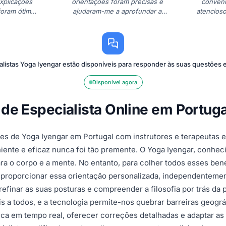
xplicações
orientações foram precisas e
conveni
foram ótimas
ajudaram-me a aprofundar a
atencios
ender.
minha prática de Yoga Iyengar.
minha
!"
Muito obrigada!"
listas Yoga Iyengar estão disponíveis para responder às suas questões
Disponível agora
 de Especialista Online em Portuga
es de Yoga Iyengar em Portugal com instrutores e terapeutas 
nte e eficaz nunca foi tão premente. O Yoga Iyengar, conheci
ra o corpo e a mente. No entanto, para colher todos esses bene
 proporcionar essa orientação personalizada, independentemen
efinar as suas posturas e compreender a filosofia por trás da pr
 a todos, e a tecnologia permite-nos quebrar barreiras geogr
tica em tempo real, oferecer correções detalhadas e adaptar a