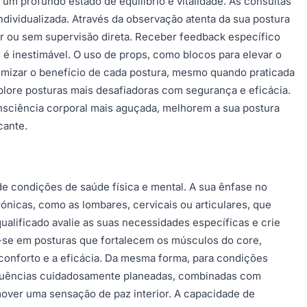
 um profundo estado de equilíbrio e vitalidade. As consultas
dividualizada. Através da observação atenta da sua postura
or ou sem supervisão direta. Receber feedback específico
 é inestimável. O uso de props, como blocos para elevar o
ximizar o benefício de cada postura, mesmo quando praticada
plore posturas mais desafiadoras com segurança e eficácia.
onsciência corporal mais aguçada, melhorem a sua postura
cante.
 condições de saúde física e mental. A sua ênfase no
ónicas, como as lombares, cervicais ou articulares, que
ualificado avalie as suas necessidades específicas e crie
r-se em posturas que fortalecem os músculos do core,
 conforto e a eficácia. Da mesma forma, para condições
 sequências cuidadosamente planeadas, combinadas com
omover uma sensação de paz interior. A capacidade de