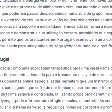
italizados e a energia vital (prana) flui livremente, promovendo
e guie este processo de alinhamento com uma atenção quase in
ntos que poderiam passar despercebidos numa aula de grupo mai
s, a extensão da coluna ou a ativação de determinados músculos
adeiras para suporte e estabilidade, é ensinado de forma a ma
dos e demonstrar a sua utilização correta, permitindo que ex
ne, permite que os praticantes em Portugal desenvolvam uma c
se sólida para uma prática de Yoga Iyengar duradoura e gratifi
tugal
cácia como uma abordagem terapêutica para uma vasta gama de
particularmente adequado para o tratamento e alívio de dores cr
As consultas online especializadas permitem que um instrutor q
, para alguém que sofre de dor lombar, o instrutor pode foca
de forma segura e controlada, utilizando props para garantir o
oga Iyengar pode oferecer um refúgio de calma e controlo. As
ular o sistema nervoso, a reduzir os níveis de cortisol e a pr