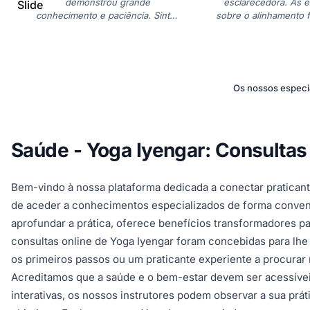
demonstrou grande
esclarecedora. As e
Slide
conhecimento e paciência. Sinto-
sobre o alinhamento 
me mais confiante na minha
e fáceis de ent
prática de Iyengar."
Recomendo
Os nossos especia
Saúde - Yoga Iyengar: Consultas
Bem-vindo à nossa plataforma dedicada a conectar praticant
de aceder a conhecimentos especializados de forma convenie
aprofundar a prática, oferece benefícios transformadores pa
consultas online de Yoga Iyengar foram concebidas para lhe
os primeiros passos ou um praticante experiente a procurar r
Acreditamos que a saúde e o bem-estar devem ser acessíveis
interativas, os nossos instrutores podem observar a sua prá