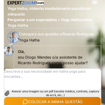
Saude
Yoga Hatha, obtenha imediatamente assistência
adequada
Perguntar a um especialista > Yoga Hatha online
Yoga Hatha
Coloque a sua questão a Ricardo Rodrigues
Yoga Hatha
Olá,
sou Diogo Mendes o/a assistente de
Ricardo Rodrigues como posso ajudar?
Anexar uma imagem ou um pdf (receita médica, contrato, captura
de ecrã, etc...)
COLOCAR A MINHA QUESTÃO