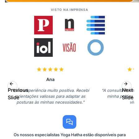
VISTO NA IMPRENSA
Ana
S
Previous
Next
"Uma experiência muito positiva. Recebi
"A consulta foi muit
orientações valiosas para adaptar as
minha prática d
Slide
Slide
posturas às minhas necessidades."
viva
Os nossos especialistas Yoga Hatha estão disponíveis para